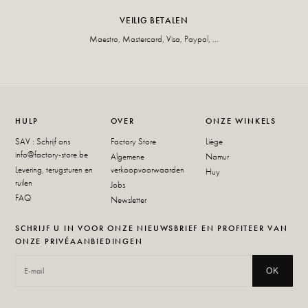
VEILIG BETALEN
Maestro, Mastercard, Visa, Paypal, ...
HULP
OVER
ONZE WINKELS
SAV : Schrijf ons
Factory Store
Liège
info@factory-store.be
Algemene
Namur
Levering, terugsturen en
verkoopvoorwaarden
Huy
ruilen
Jobs
FAQ
Newsletter
SCHRIJF U IN VOOR ONZE NIEUWSBRIEF EN PROFITEER VAN
ONZE PRIVÉAANBIEDINGEN
OK