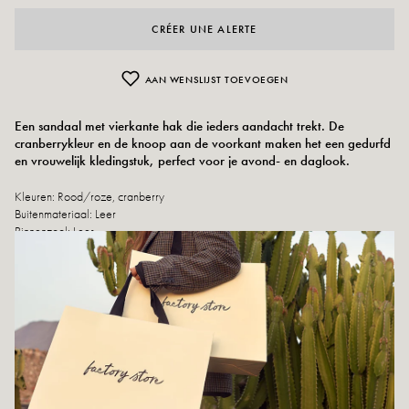
CRÉER UNE ALERTE
AAN WENSLIJST TOEVOEGEN
Een sandaal met vierkante hak die ieders aandacht trekt. De
cranberrykleur en de knoop aan de voorkant maken het een gedurfd
en vrouwelijk kledingstuk, perfect voor je avond- en daglook.
Kleuren:
Rood/roze, cranberry
Buitenmateriaal: Leer
Binnenzool: Leer
Buitenzool: Leer
Hakhoogte: 10 cm
Hoogte van de schaal: 2,5 cm
Schoenpunt: rond
Gemaakt in Spanje
Maatadvies: Dit model valt normaal.
Onderhoudsinstructies: Wij adviseren om uw schoenen waterdicht te maken
met een speciaal product of een spray voor meerdere materialen. Dit werkt in
alle gevallen.