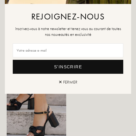
Als uw maat niet meer beschikbaar is, maak dan een melding.
REJOIGNEZ-NOUS
Retour en uitwisseling
snelle levering
Inscrivez-vous à notre newsletter et tenez vous au courant de toutes
nos nouveautés en exclusivité
DIT VIND JE MISSCHIEN OOK LEUK
S'INSCRIRE
✕ FERMER