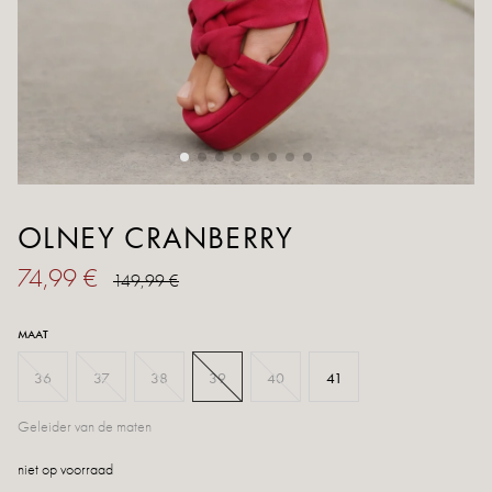
OLNEY CRANBERRY
74,99 €
149,99 €
MAAT
36
37
38
39
40
41
Geleider van de maten
niet op voorraad