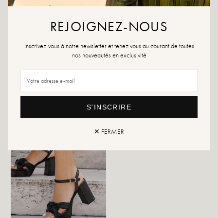
Als uw maat niet meer beschikbaar is, maak dan een melding.
REJOIGNEZ-NOUS
Retour en uitwisseling
snelle levering
Inscrivez-vous à notre newsletter et tenez vous au courant de toutes
nos nouveautés en exclusivité
DIT VIND JE MISSCHIEN OOK LEUK
S'INSCRIRE
✕ FERMER