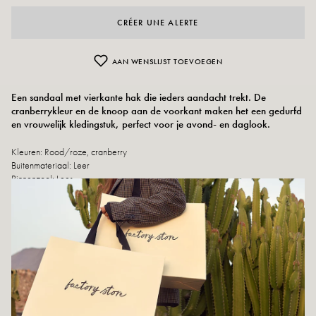
CRÉER UNE ALERTE
AAN WENSLIJST TOEVOEGEN
Een sandaal met vierkante hak die ieders aandacht trekt. De
cranberrykleur en de knoop aan de voorkant maken het een gedurfd
en vrouwelijk kledingstuk, perfect voor je avond- en daglook.
Kleuren:
Rood/roze, cranberry
Buitenmateriaal: Leer
Binnenzool: Leer
Buitenzool: Leer
Hakhoogte: 10 cm
Hoogte van de schaal: 2,5 cm
Schoenpunt: rond
Gemaakt in Spanje
Maatadvies: Dit model valt normaal.
Onderhoudsinstructies: Wij adviseren om uw schoenen waterdicht te maken
met een speciaal product of een spray voor meerdere materialen. Dit werkt in
alle gevallen.