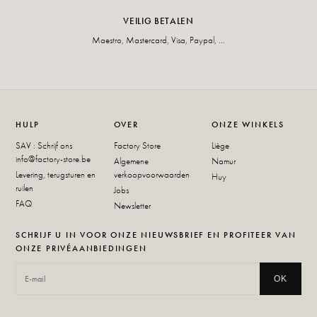
VEILIG BETALEN
Maestro, Mastercard, Visa, Paypal, ...
HULP
OVER
ONZE WINKELS
SAV : Schrijf ons
Factory Store
Liège
info@factory-store.be
Algemene
Namur
Levering, terugsturen en
verkoopvoorwaarden
Huy
ruilen
Jobs
FAQ
Newsletter
SCHRIJF U IN VOOR ONZE NIEUWSBRIEF EN PROFITEER VAN
ONZE PRIVÉAANBIEDINGEN
OK