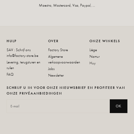
Maestro, Mastercard, Visa, Paypal, ...
HULP
OVER
ONZE WINKELS
SAV : Schrijf ons
Factory Store
Liège
info@factory-store.be
Algemene
Namur
Levering, terugsturen en
verkoopvoorwaarden
Huy
ruilen
Jobs
FAQ
Newsletter
SCHRIJF U IN VOOR ONZE NIEUWSBRIEF EN PROFITEER VAN
ONZE PRIVÉAANBIEDINGEN
OK