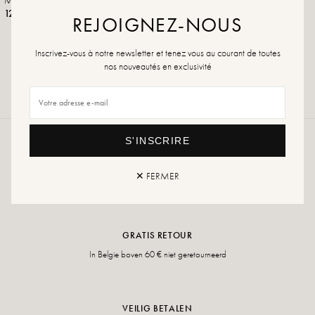
Mercer Groene Sokken
RR Ananas Goud
12,00 €
84,99 €
169,99 €
REJOIGNEZ-NOUS
Inscrivez-vous à notre newsletter et tenez vous au courant de toutes
nos nouveautés en exclusivité
S'INSCRIRE
GRATIS LEVERING
✕ FERMER
In Belgie boven 60 € en terugtrekking in winkel mogelijk
GRATIS RETOUR
In Belgie boven 60 € niet geretourneerd
VEILIG BETALEN