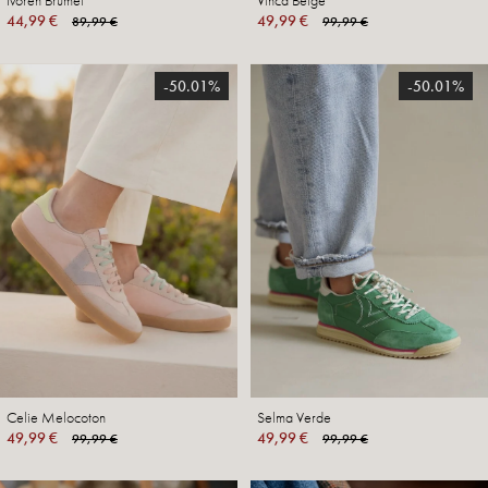
Ivoren Brumel
Vinca Beige
44,99 €
49,99 €
89,99 €
99,99 €
-50.01%
-50.01%
Celie Melocoton
Selma Verde
49,99 €
49,99 €
99,99 €
99,99 €