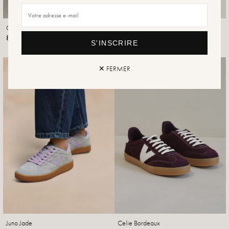
Ophira Kameel
Kameelmist
89,99 €
99,99 €
S'INSCRIRE
✕ FERMER
Juno Jade
Celie Bordeaux