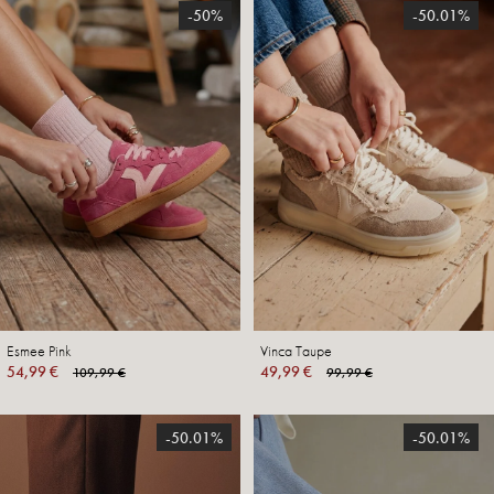
-50%
-50.01%
Esmee Pink
Vinca Taupe
54,99 €
49,99 €
109,99 €
99,99 €
-50.01%
-50.01%