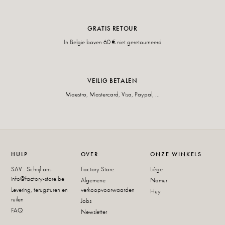
GRATIS RETOUR
In Belgie boven 60 € niet geretourneerd
VEILIG BETALEN
Maestro, Mastercard, Visa, Paypal, ...
HULP
OVER
ONZE WINKELS
SAV : Schrijf ons
Factory Store
Liège
info@factory-store.be
Algemene
Namur
Levering, terugsturen en
verkoopvoorwaarden
Huy
ruilen
Jobs
FAQ
Newsletter