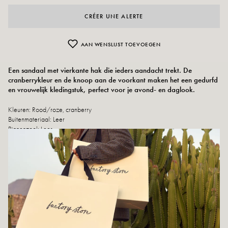
CRÉER UNE ALERTE
AAN WENSLIJST TOEVOEGEN
Een sandaal met vierkante hak die ieders aandacht trekt. De
cranberrykleur en de knoop aan de voorkant maken het een gedurfd
en vrouwelijk kledingstuk, perfect voor je avond- en daglook.
Kleuren:
Rood/roze, cranberry
Buitenmateriaal: Leer
Binnenzool: Leer
Buitenzool: Leer
Hakhoogte: 10 cm
Hoogte van de schaal: 2,5 cm
Schoenpunt: rond
Gemaakt in Spanje
Maatadvies: Dit model valt normaal.
Onderhoudsinstructies: Wij adviseren om uw schoenen waterdicht te maken
met een speciaal product of een spray voor meerdere materialen. Dit werkt in
alle gevallen.