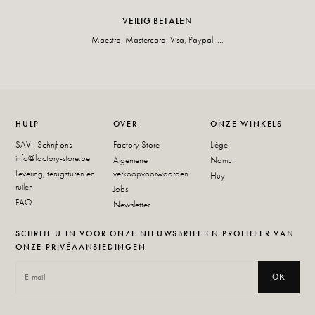
VEILIG BETALEN
Maestro, Mastercard, Visa, Paypal, ...
HULP
OVER
ONZE WINKELS
SAV : Schrijf ons
Factory Store
Liège
info@factory-store.be
Algemene
Namur
Levering, terugsturen en
verkoopvoorwaarden
Huy
ruilen
Jobs
FAQ
Newsletter
SCHRIJF U IN VOOR ONZE NIEUWSBRIEF EN PROFITEER VAN
ONZE PRIVÉAANBIEDINGEN
OK