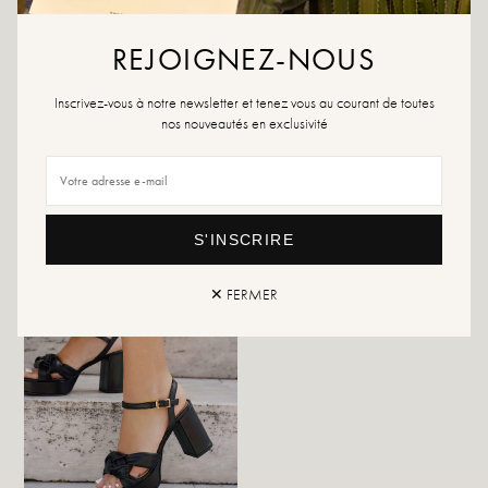
Als uw maat niet meer beschikbaar is, maak dan een melding.
REJOIGNEZ-NOUS
Retour en uitwisseling
snelle levering
Inscrivez-vous à notre newsletter et tenez vous au courant de toutes
nos nouveautés en exclusivité
DIT VIND JE MISSCHIEN OOK LEUK
S'INSCRIRE
✕ FERMER