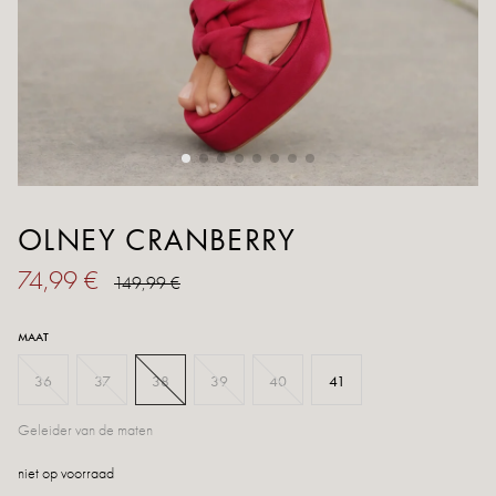
OLNEY CRANBERRY
74,99 €
149,99 €
MAAT
36
37
38
39
40
41
Geleider van de maten
niet op voorraad