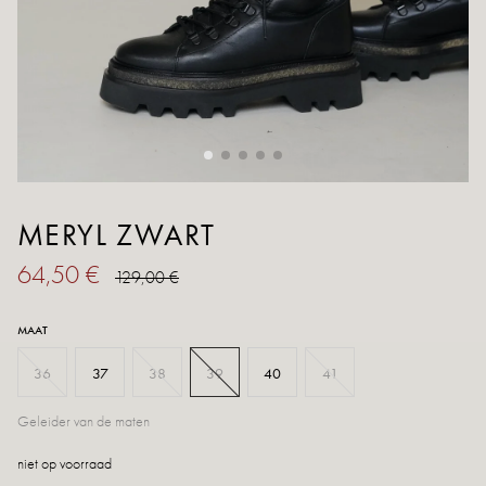
MERYL ZWART
64,50 €
129,00 €
MAAT
36
37
38
39
40
41
Geleider van de maten
niet op voorraad