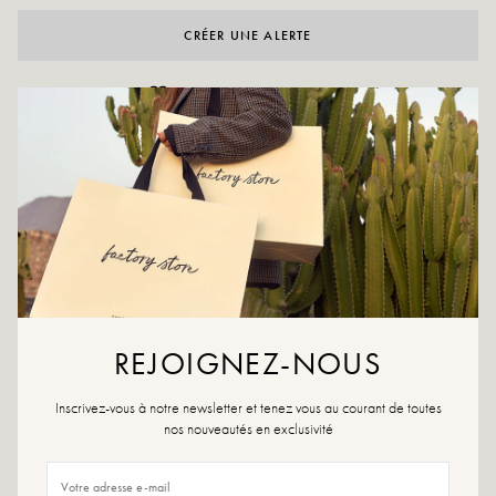
CRÉER UNE ALERTE
AAN WENSLIJST TOEVOEGEN
Durf een vleugje originaliteit toe te voegen aan je outfits door onze
Meryl te dragen. Originele details die het verschil maken!
Zwarte kleur
Buitenmateriaal: leer
Binnenzool: 100% leer
Buitenzool: synthetisch materiaal
Voering: leer en textiel
Hakhoogte: 5cm
Hoogte dienblad: 4 cm
REJOIGNEZ-NOUS
Punt van de schoen: afgerond
Sluiting: veters
Inscrivez-vous à notre newsletter et tenez vous au courant de toutes
Ontworpen en gemaakt in Spanje
nos nouveautés en exclusivité
Maatadvies: Kies voor dit model je gebruikelijke maat. Zit je tussen twee
maten in, kies dan de maat hieronder.