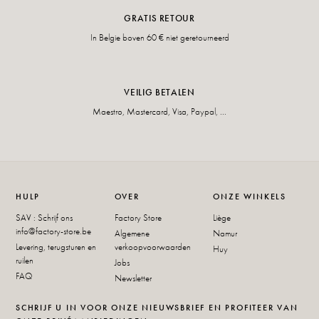
GRATIS RETOUR
In Belgie boven 60 € niet geretourneerd
VEILIG BETALEN
Maestro, Mastercard, Visa, Paypal, ...
HULP
OVER
ONZE WINKELS
SAV : Schrijf ons
Factory Store
Liège
info@factory-store.be
Algemene
Namur
Levering, terugsturen en
verkoopvoorwaarden
Huy
ruilen
Jobs
FAQ
Newsletter
SCHRIJF U IN VOOR ONZE NIEUWSBRIEF EN PROFITEER VAN