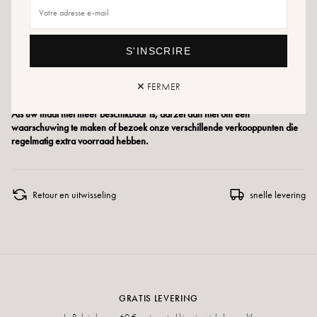
Maatadvies: Kies voor dit model je gebruikelijke maat. Zit je tussen twee
maten in, kies dan de maat hieronder.
S'INSCRIRE
Onderhoudsadvies: We raden je aan om je schoenen waterdicht te maken met
een gespecialiseerd product of een multi-materiaal spray die in alle gevallen
✕ FERMER
geschikt is.
Als uw maat niet meer beschikbaar is, aarzel dan niet om een
waarschuwing te maken of bezoek onze verschillende verkooppunten die
regelmatig extra voorraad hebben.
Retour en uitwisseling
snelle levering
GRATIS LEVERING