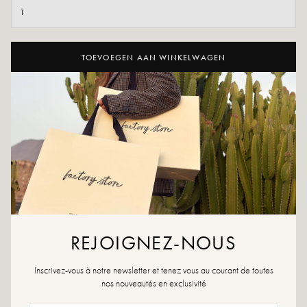
TOEVOEGEN AAN WINKELWAGEN
AAN WENSLIJST TOEVOEGEN
Durf een vleugje originaliteit toe te voegen aan je outfits door onze
Meryl te dragen. Originele details die het verschil maken!
Zwarte kleur
Buitenmateriaal: leer
Binnenzool: 100% leer
Buitenzool: synthetisch materiaal
Voering: leer en textiel
Hakhoogte: 5cm
REJOIGNEZ-NOUS
Hoogte dienblad: 4 cm
Punt van de schoen: afgerond
Inscrivez-vous à notre newsletter et tenez vous au courant de toutes
Sluiting: veters
nos nouveautés en exclusivité
Ontworpen en gemaakt in Spanje