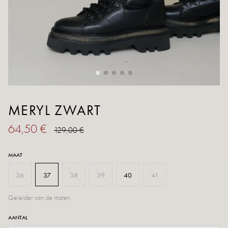
MERYL ZWART
64,50 €
129,00 €
MAAT
36
37
38
39
40
41
Geleider van de maten
AANTAL