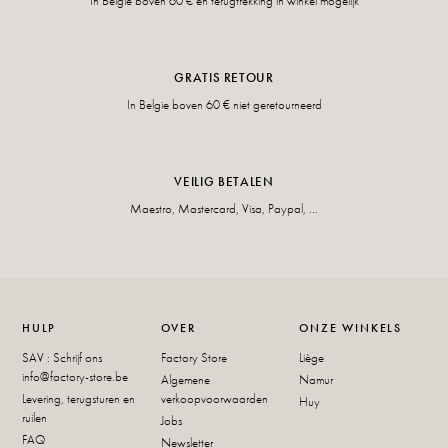
In Belgie boven 60 € en terugtrekking in winkel mogelijk
GRATIS RETOUR
In Belgie boven 60 € niet geretourneerd
VEILIG BETALEN
Maestro, Mastercard, Visa, Paypal, ...
HULP
OVER
ONZE WINKELS
SAV : Schrijf ons
Factory Store
Liège
info@factory-store.be
Algemene
Namur
Levering, terugsturen en
verkoopvoorwaarden
Huy
ruilen
Jobs
FAQ
Newsletter