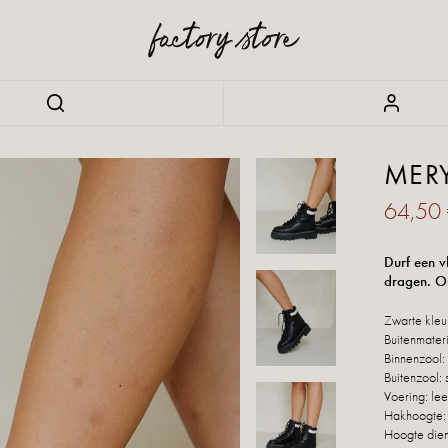
MER
64,50
Durf een vl
dragen. Or
Zwarte kleu
Buitenmateri
Binnenzool:
Buitenzool: 
Voering: lee
Hakhoogte:
Hoogte dien