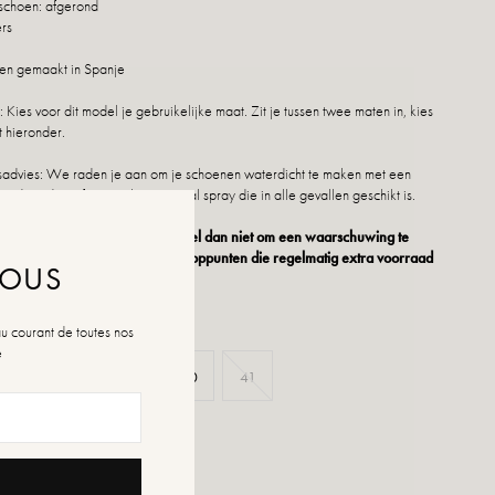
 schoen: afgerond
ers
en gemaakt in Spanje
Kies voor dit model je gebruikelijke maat. Zit je tussen twee maten in, kies
 hieronder.
dvies: We raden je aan om je schoenen waterdicht te maken met een
erd product of een multi-materiaal spray die in alle gevallen geschikt is.
 niet meer beschikbaar is, aarzel dan niet om een waarschuwing te
ezoek onze verschillende verkooppunten die regelmatig extra voorraad
NOUS
au courant de toutes nos
é
37
38
39
40
41
n de maten
rraad