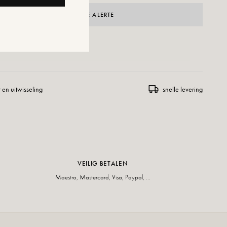
CRÉER UNE ALERTE
ENSLIJST TOEVOEGEN
 en uitwisseling
snelle levering
VEILIG BETALEN
Maestro, Mastercard, Visa, Paypal, ...