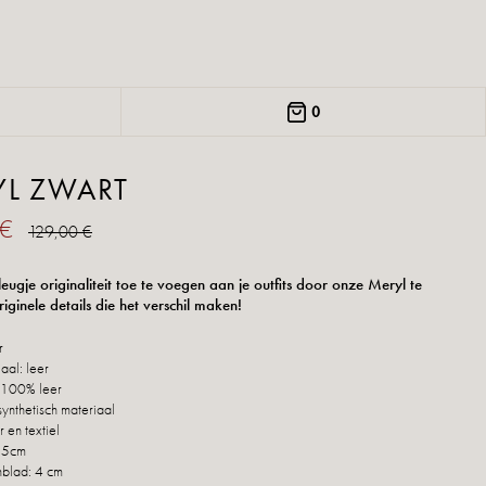
0
YL ZWART
 €
129,00 €
eugje originaliteit toe te voegen aan je outfits door onze Meryl te
iginele details die het verschil maken!
r
aal: leer
 100% leer
synthetisch materiaal
r en textiel
 5cm
blad: 4 cm