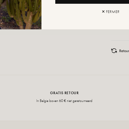
✕ FERMER
AAN W
Retour
GRATIS RETOUR
In Belgie boven 60 € niet geretourneerd