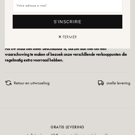
Maatadvies: Kies voor dit model je gebruikelijke maat. Zit je tussen twee
maten in, kies dan de maat hieronder.
S'INSCRIRE
Onderhoudsadvies: We raden je aan om je schoenen waterdicht te maken met
een gespecialiseerd product of een multi-materiaal spray die in alle gevallen
✕ FERMER
geschikt is.
Als uw maat niet meer beschikbaar is, aarzel dan niet om een
waarschuwing te maken of bezoek onze verschillende verkooppunten die
regelmatig extra voorraad hebben.
Retour en uitwisseling
snelle levering
GRATIS LEVERING