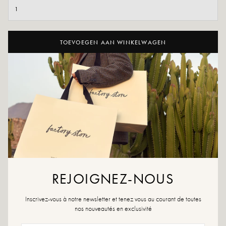
TOEVOEGEN AAN WINKELWAGEN
AAN WENSLIJST TOEVOEGEN
Durf een vleugje originaliteit toe te voegen aan je outfits door onze
Meryl te dragen. Originele details die het verschil maken!
Zwarte kleur
Buitenmateriaal: leer
Binnenzool: 100% leer
Buitenzool: synthetisch materiaal
Voering: leer en textiel
Hakhoogte: 5cm
REJOIGNEZ-NOUS
Hoogte dienblad: 4 cm
Punt van de schoen: afgerond
Inscrivez-vous à notre newsletter et tenez vous au courant de toutes
Sluiting: veters
nos nouveautés en exclusivité
Ontworpen en gemaakt in Spanje