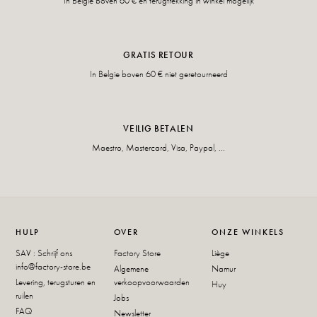
In Belgie boven 60 € en terugtrekking in winkel mogelijk
GRATIS RETOUR
In Belgie boven 60 € niet geretourneerd
VEILIG BETALEN
Maestro, Mastercard, Visa, Paypal, ...
HULP
OVER
ONZE WINKELS
SAV : Schrijf ons
Factory Store
Liège
info@factory-store.be
Algemene
Namur
Levering, terugsturen en
verkoopvoorwaarden
Huy
ruilen
Jobs
FAQ
Newsletter