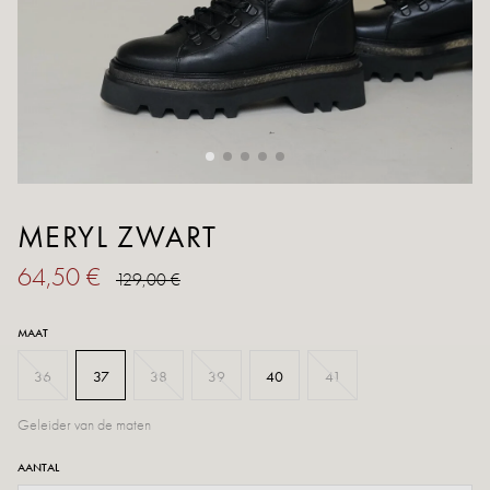
MERYL ZWART
64,50 €
129,00 €
MAAT
36
37
38
39
40
41
Geleider van de maten
AANTAL