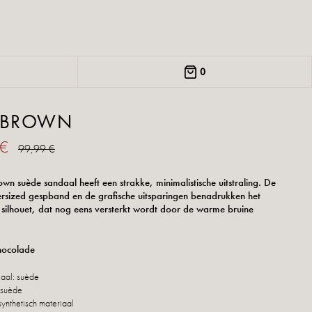
0
A BROWN
 €
99,99 €
own suède sandaal heeft een strakke, minimalistische uitstraling. De
rsized gespband en de grafische uitsparingen benadrukken het
e silhouet, dat nog eens versterkt wordt door de warme bruine
hocolade
iaal: suède
 suède
synthetisch materiaal