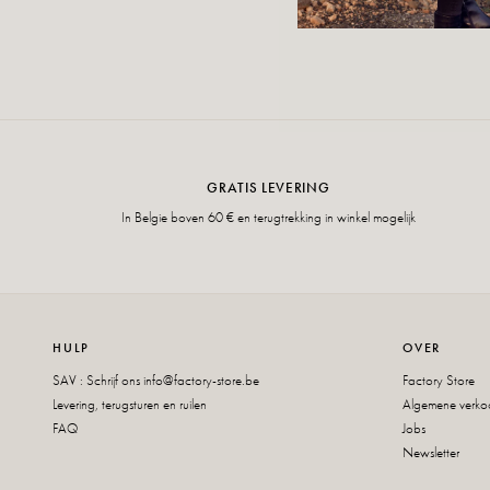
GRATIS LEVERING
In Belgie boven 60 € en terugtrekking in winkel mogelijk
HULP
OVER
SAV : Schrijf ons
info@factory-store.be
Factory Store
Levering, terugsturen en ruilen
Algemene verk
FAQ
Jobs
Newsletter