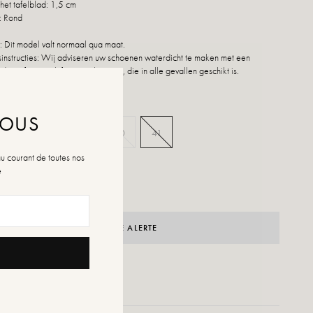
het tafelblad: 1,5 cm
: Rond
 Dit model valt normaal qua maat.
nstructies: Wij adviseren uw schoenen waterdicht te maken met een
duct of een multifunctionele spray, die in alle gevallen geschikt is.
NOUS
37
38
39
40
41
au courant de toutes nos
n de maten
é
rraad
CRÉER UNE ALERTE
ENSLIJST TOEVOEGEN