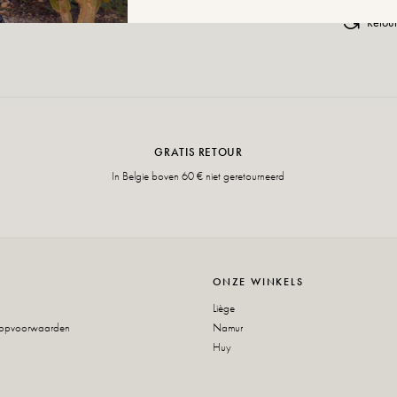
Retour
GRATIS RETOUR
In Belgie boven 60 € niet geretourneerd
ONZE WINKELS
Liège
oopvoorwaarden
Namur
Huy