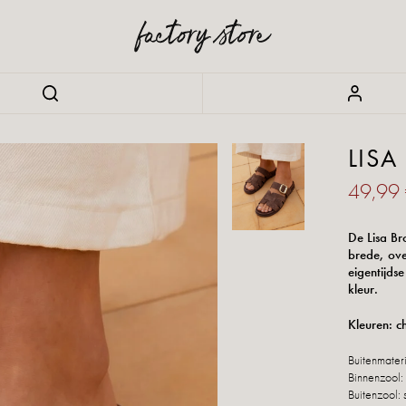
LIS
49,99
De Lisa Br
brede, ove
eigentijds
kleur.
Kleuren: c
Buitenmater
Binnenzool:
Buitenzool: 