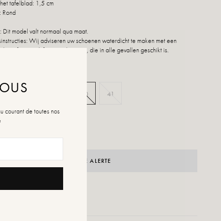
het tafelblad: 1,5 cm
: Rond
 Dit model valt normaal qua maat.
nstructies: Wij adviseren uw schoenen waterdicht te maken met een
duct of een multifunctionele spray, die in alle gevallen geschikt is.
NOUS
37
38
39
40
41
au courant de toutes nos
n de maten
é
rraad
CRÉER UNE ALERTE
ENSLIJST TOEVOEGEN