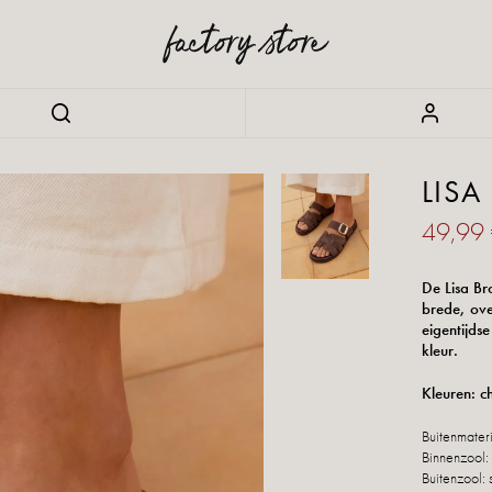
LIS
49,99
De Lisa Br
brede, ove
eigentijds
kleur.
Kleuren: c
Buitenmater
Binnenzool:
Buitenzool: 