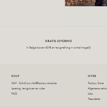
GRATIS LEVERING
In Belgie boven 60 € en terugtrekking in winkel mogelijk
HULP
OVER
SAV : Schrijf ons
info@factory-store.be
Factory Store
Levering, terugsturen en ruilen
Algemene verk
FAQ
Jobs
Newsletter