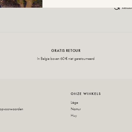
Retour
GRATIS RETOUR
In Belgie boven 60 € niet geretourneerd
ONZE WINKELS
Liège
oopvoorwaarden
Namur
Huy