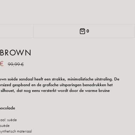
0
A BROWN
 €
99,99 €
own suède sandaal heeft een strakke, minimalistische uitstraling. De
rsized gespband en de grafische uitsparingen benadrukken het
e silhouet, dat nog eens versterkt wordt door de warme bruine
hocolade
iaal: suède
 suède
synthetisch materiaal