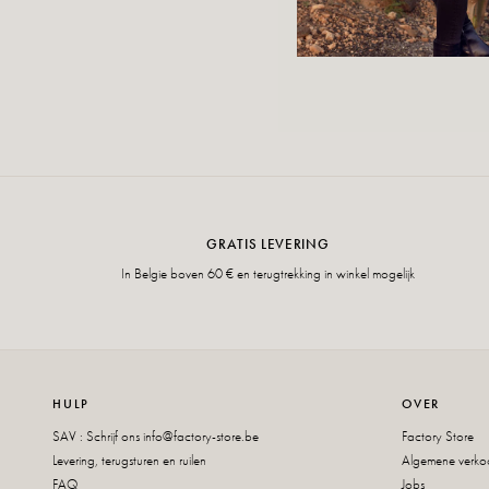
GRATIS LEVERING
In Belgie boven 60 € en terugtrekking in winkel mogelijk
HULP
OVER
SAV : Schrijf ons
info@factory-store.be
Factory Store
Levering, terugsturen en ruilen
Algemene verk
FAQ
Jobs