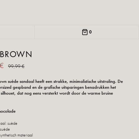
0
A BROWN
 €
99,99 €
own suède sandaal heeft een strakke, minimalistische uitstraling. De
rsized gespband en de grafische uitsparingen benadrukken het
e silhouet, dat nog eens versterkt wordt door de warme bruine
hocolade
iaal: suède
 suède
synthetisch materiaal