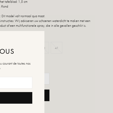
het tafelblad: 1,5 cm
: Rond
 Dit model valt normaal qua maat.
nstructies: Wij adviseren uw schoenen waterdicht te maken met een
duct of een multifunctionele spray, die in alle gevallen geschikt is.
37
38
39
40
41
NOUS
n de maten
au courant de toutes nos
é
OEGEN AAN WINKELWAGEN
ENSLIJST TOEVOEGEN