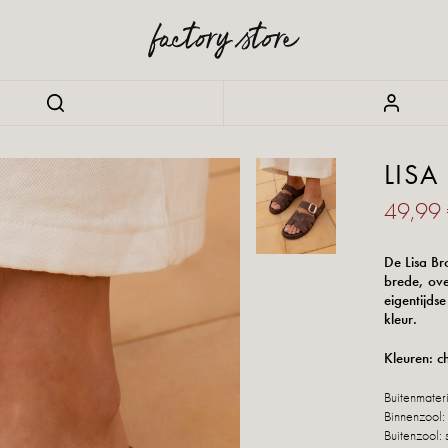
LIS
49,99
De Lisa Br
brede, ove
eigentijds
kleur.
Kleuren: c
Buitenmater
Binnenzool:
Buitenzool: 