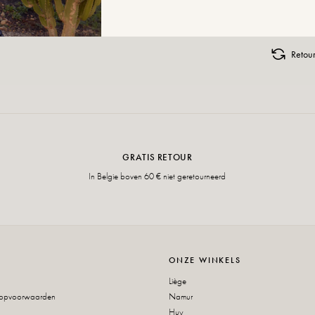
Retour
GRATIS RETOUR
In Belgie boven 60 € niet geretourneerd
ONZE WINKELS
Liège
oopvoorwaarden
Namur
Huy