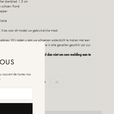
het dienblad: 1,5 cm
e schoen: Rond
tapper
Italië
 Kies voor dit model uw gebruikelijke maat.
dvies: Wij raden u aan uw schoenen waterdicht te maken met een
duct of een multimateriaalspray die in alle gevallen geschikt zal zijn.
 niet meer beschikbaar is, aarzel dan niet om een melding aan te
NOUS
au courant de toutes nos
é
37
38
39
40
41
n de maten
rraad