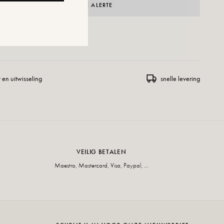
CRÉER UNE ALERTE
ENSLIJST TOEVOEGEN
 en uitwisseling
snelle levering
VEILIG BETALEN
Maestro, Mastercard, Visa, Paypal, ...