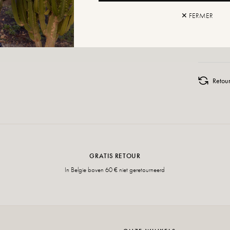
✕ FERMER
AAN W
Retour
GRATIS RETOUR
In Belgie boven 60 € niet geretourneerd