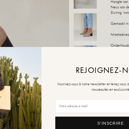
Hoogte van 
Neus van d
Sluiting: ins
Gemaakt in 
Maatadvies:
Onderhoudsa
speciaal pro
Als uw maat
maken!
REJOIGNEZ-
MAAT
Inscrivez-vous à notre newsletter et tenez vous 
nouveautés en exclusivit
36
Geleider va
niet op voo
S'INSCRIRE