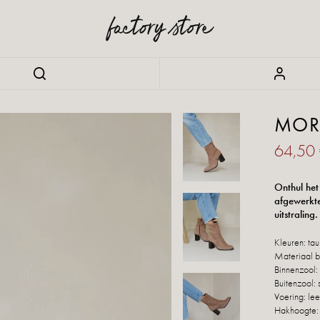
MOR
64,50
Onthul het
afgewerkte
uitstraling.
Kleuren: ta
Materiaal b
Binnenzool: 
Buitenzool: 
Voering: lee
Hakhoogte: