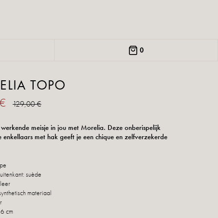
0
ELIA TOPO
 €
129,00 €
 werkende meisje in jou met Morelia. Deze onberispelijk
 enkellaars met hak geeft je een chique en zelfverzekerde
upe
uitenkant: suède
leer
synthetisch materiaal
r
 6 cm