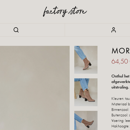
MOR
64,50
Onthul het
afgewerkte
uitstraling.
Kleuren: ta
Materiaal b
Binnenzool: 
Buitenzool: 
Voering: lee
Hakhoogte: