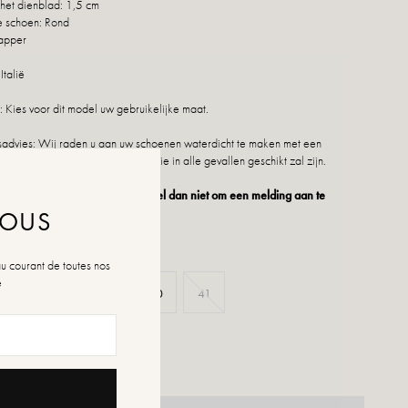
het dienblad: 1,5 cm
e schoen: Rond
tapper
Italië
 Kies voor dit model uw gebruikelijke maat.
dvies: Wij raden u aan uw schoenen waterdicht te maken met een
duct of een multimateriaalspray die in alle gevallen geschikt zal zijn.
 niet meer beschikbaar is, aarzel dan niet om een melding aan te
NOUS
au courant de toutes nos
é
37
38
39
40
41
n de maten
rraad