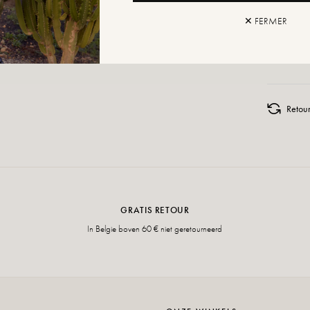
✕ FERMER
AAN W
Retour
GRATIS RETOUR
In Belgie boven 60 € niet geretourneerd