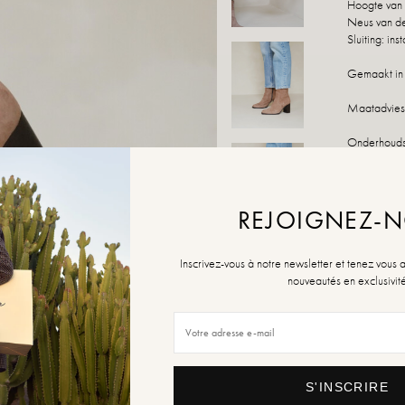
Hoogte van 
Neus van d
Sluiting: ins
Gemaakt in 
Maatadvies:
Onderhoudsa
speciaal pro
Als uw maat
maken!
REJOIGNEZ-
MAAT
Inscrivez-vous à notre newsletter et tenez vous 
nouveautés en exclusivit
36
Geleider va
niet op voo
S'INSCRIRE