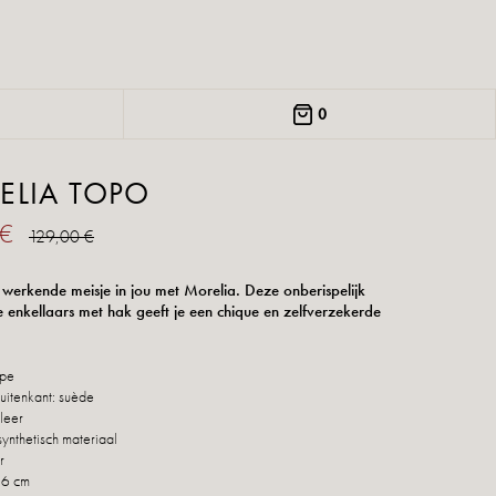
0
ELIA TOPO
 €
129,00 €
 werkende meisje in jou met Morelia. Deze onberispelijk
 enkellaars met hak geeft je een chique en zelfverzekerde
upe
uitenkant: suède
leer
synthetisch materiaal
r
 6 cm