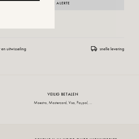
CRÉER UNE ALERTE
ENSLIJST TOEVOEGEN
 en uitwisseling
snelle levering
VEILIG BETALEN
Maestro, Mastercard, Visa, Paypal, ...