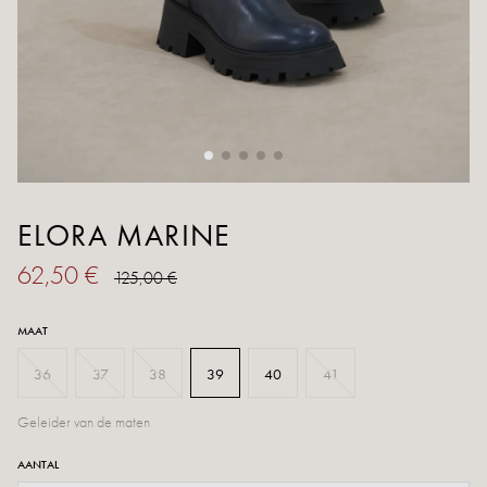
ELORA MARINE
62,50 €
125,00 €
MAAT
36
37
38
39
40
41
Geleider van de maten
AANTAL