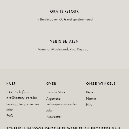
GRATIS RETOUR
In Belgie boven 60 € niet geretourneerd
VEILIG BETALEN
Maestro, Mastercard, Visa, Paypal, ...
HULP
OVER
ONZE WINKELS
SAV : Schrijf ons
Factory Store
Liège
info@factory-store.be
Algemene
Namur
Levering, terugsturen en
verkoopvoorwaarden
Huy
ruilen
Jobs
FAQ
Newsletter
SCHRIJF U IN VOOR ONZE NIEUWSBRIEF EN PROFITEER VAN