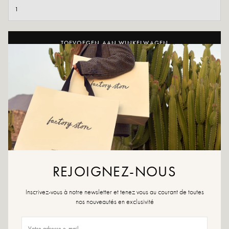
TOEVOEGEN AAN WINKELWAGEN
AAN WENSLIJST TOEVOEGEN
Kies voor een vleugje originaliteit door onze Elora te adopteren, met
hun nachtblauwe touch zullen ze niet onopgemerkt blijven!
Blauwe kleur
Buitenmateriaal: leer en textiel
Binnenzool: 100% leer
Buitenzool: synthetisch materiaal
Voering: leer en textiel
REJOIGNEZ-NOUS
Hakhoogte: 5cm
Hoogte plateau: 2,5 cm
Inscrivez-vous à notre newsletter et tenez vous au courant de toutes
Totale hoogte van de laars: 18 cm
nos nouveautés en exclusivité
Teen van de schoen: rond
Ontworpen en gemaakt in Italië
Maatadvies: Kies voor dit model je gebruikelijke maat. Zit je tussen twee