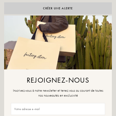
CRÉER UNE ALERTE
AAN WENSLIJST TOEVOEGEN
Kies voor een vleugje originaliteit door onze Elora te adopteren, met
hun nachtblauwe touch zullen ze niet onopgemerkt blijven!
Blauwe kleur
Buitenmateriaal: leer en textiel
Binnenzool: 100% leer
Buitenzool: synthetisch materiaal
Voering: leer en textiel
Hakhoogte: 5cm
REJOIGNEZ-NOUS
Hoogte plateau: 2,5 cm
Totale hoogte van de laars: 18 cm
Teen van de schoen: rond
Inscrivez-vous à notre newsletter et tenez vous au courant de toutes
Ontworpen en gemaakt in Italië
nos nouveautés en exclusivité
Maatadvies: Kies voor dit model je gebruikelijke maat. Zit je tussen twee
maten in, kies dan de maat hieronder.
Onderhoudsadvies: We raden je aan om je schoenen waterdicht te maken met