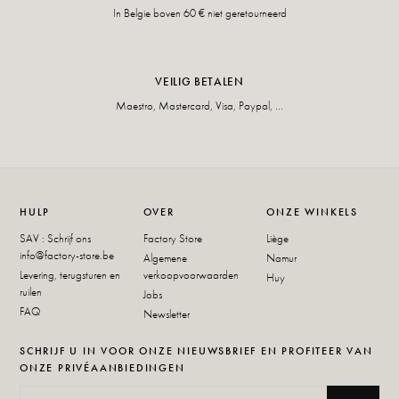
In Belgie boven 60 € niet geretourneerd
VEILIG BETALEN
Maestro, Mastercard, Visa, Paypal, ...
HULP
OVER
ONZE WINKELS
SAV : Schrijf ons
Factory Store
Liège
info@factory-store.be
Algemene
Namur
Levering, terugsturen en
verkoopvoorwaarden
Huy
ruilen
Jobs
FAQ
Newsletter
SCHRIJF U IN VOOR ONZE NIEUWSBRIEF EN PROFITEER VAN
ONZE PRIVÉAANBIEDINGEN