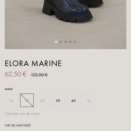
ELORA MARINE
62,50 €
125,00 €
MAAT
36
37
38
39
40
41
Geleider van de maten
niet op voorraad