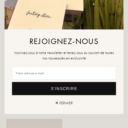
DIT VIND JE MISSCHIEN OOK LEUK
REJOIGNEZ-NOUS
Inscrivez-vous à notre newsletter et tenez vous au courant de toutes
nos nouveautés en exclusivité
S'INSCRIRE
Lina armband
Draairing
✕ FERMER
14,99 €
11,99 €