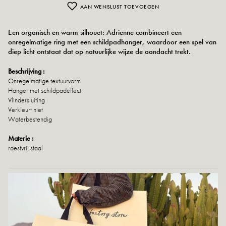
AAN WENSLIJST TOEVOEGEN
Een organisch en warm silhouet: Adrienne combineert een
onregelmatige ring met een schildpadhanger, waardoor een spel van
diep licht ontstaat dat op natuurlijke wijze de aandacht trekt.
Beschrijving :
Onregelmatige textuurvorm
Hanger met schildpadeffect
Vlindersluiting
Verkleurt niet
Waterbestendig
Materie :
roestvrij staal
Retour en uitwisseling
snelle levering