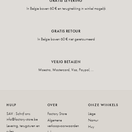
GRATIS LEVERING
In Belgie boven 60 € en terugtrekking in winkel mogelijk
GRATIS RETOUR
In Belgie boven 60 € niet geretourneerd
VEILIG BETALEN
Maestro, Mastercard, Visa, Paypal, ...
HULP
OVER
ONZE WINKELS
SAV : Schrijf ons
Factory Store
Liège
info@factory-store.be
Algemene
Namur
Levering, terugsturen en
verkoopvoorwaarden
Huy
ruilen