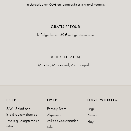
In Belgie boven 60 € en terugtrekking in winkel mogelijk
GRATIS RETOUR
In Belgie boven 60 € niet geretourneerd
VEILIG BETALEN
Maestro, Mastercard, Visa, Paypal, ...
HULP
OVER
ONZE WINKELS
SAV : Schrijf ons
Factory Store
Liège
info@factory-store.be
Algemene
Namur
Levering, terugsturen en
verkoopvoorwaarden
Huy
ruilen
Jobs