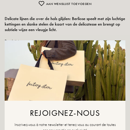
AAN WENSLIJST TOEVOEGEN
Delicate lijnen die over de hals glijden: Berliose speelt met zijn luchtige
kettingen en slanke stelen de kaart van de delicatesse en brengt op
subtiele wijze een vleugje licht.
Beschrijving:
Vlindersluiting inbegrepen, maar kan ook zonder gedragen worden
Verkleurt niet
Waterbestendig
Materie:
roestvrij staal
Retour en uitwisseling
snelle levering
REJOIGNEZ-NOUS
DIT VIND JE MISSCHIEN OOK LEUK
Inscrivez-vous à notre newsletter et tenez vous au courant de toutes
nos nouveautés en exclusivité