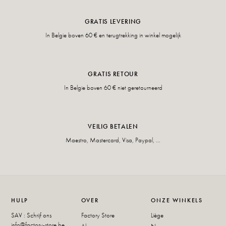
GRATIS LEVERING
In Belgie boven 60 € en terugtrekking in winkel mogelijk
GRATIS RETOUR
In Belgie boven 60 € niet geretourneerd
VEILIG BETALEN
Maestro, Mastercard, Visa, Paypal, ...
HULP
OVER
ONZE WINKELS
SAV : Schrijf ons
Factory Store
Liège
info@factory-store.be