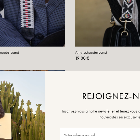
houderband
Amy-schouderband
19,00 €
REJOIGNEZ-
Inscrivez-vous à notre newsletter et tenez vous 
nouveautés en exclusivit