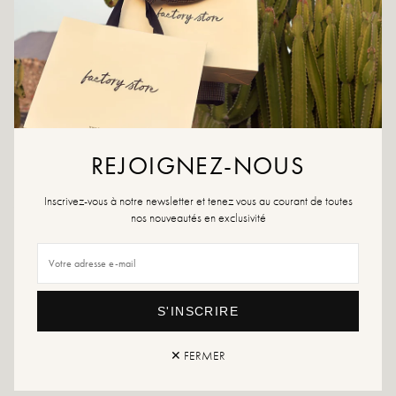
AAN WENSLIJST TOEVOEGEN
Verfraai je tassen met onze mooie schouderbanden!
Kleuren:
grijs, wit
Materiaal buitenkant: leer en textiel
Voering: textiel
Lengte: 85cm
Breedte: 5cm
REJOIGNEZ-NOUS
Als uw favoriete bandje niet meer beschikbaar is, aarzel dan niet om een
Inscrivez-vous à notre newsletter et tenez vous au courant de toutes
waarschuwing in te stellen.
nos nouveautés en exclusivité
S'INSCRIRE
Retour en uitwisseling
snelle levering
✕ FERMER