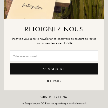
AAN WENSLIJST TOEVOEGEN
Kleed je tassen aan met onze mooie schouderbanden!
Kleuren: beige
REJOIGNEZ-NOUS
Buitenmateriaal: textiel
Voering: textiel
Lengte: 85cm
Inscrivez-vous à notre newsletter et tenez vous au courant de toutes
Breedte: 5cm
nos nouveautés en exclusivité
Retour en uitwisseling
snelle levering
S'INSCRIRE
✕ FERMER
GRATIS LEVERING
In Belgie boven 60 € en terugtrekking in winkel mogelijk