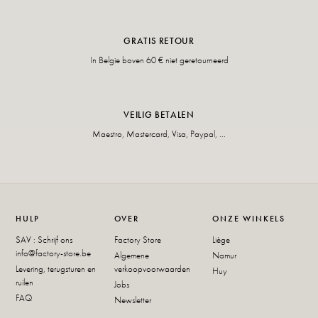
GRATIS RETOUR
In Belgie boven 60 € niet geretourneerd
VEILIG BETALEN
Maestro, Mastercard, Visa, Paypal, ...
HULP
OVER
ONZE WINKELS
SAV : Schrijf ons
Factory Store
Liège
info@factory-store.be
Algemene
Namur
Levering, terugsturen en
verkoopvoorwaarden
Huy
ruilen
Jobs
FAQ
Newsletter