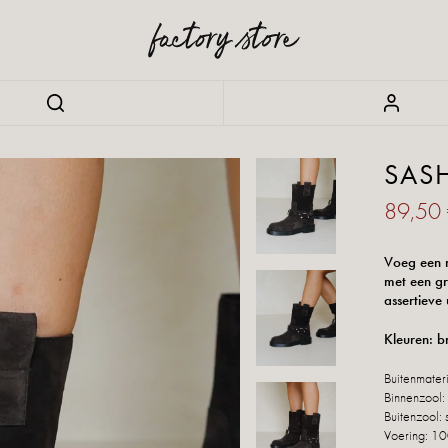
SAS
89,50
Voeg een r
met een gr
assertieve
Kleuren: b
Buitenmateri
Binnenzool:
Buitenzool: 
Voering: 10