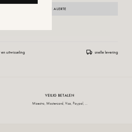
CRÉER UNE ALERTE
ENSLIJST TOEVOEGEN
 en uitwisseling
snelle levering
VEILIG BETALEN
Maestro, Mastercard, Visa, Paypal, ...