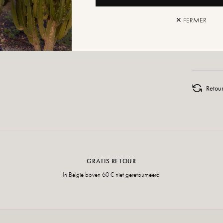
✕ FERMER
AAN W
Retour
GRATIS RETOUR
In Belgie boven 60 € niet geretourneerd