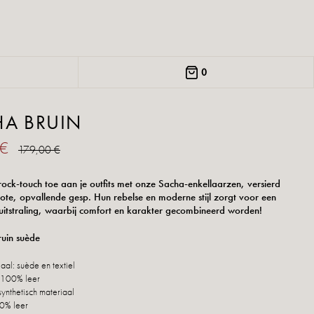
0
HA BRUIN
 €
179,00 €
ock-touch toe aan je outfits met onze Sacha-enkellaarzen, versierd
ote, opvallende gesp. Hun rebelse en moderne stijl zorgt voor een
 uitstraling, waarbij comfort en karakter gecombineerd worden!
ruin suède
aal: suède en textiel
 100% leer
synthetisch materiaal
0% leer