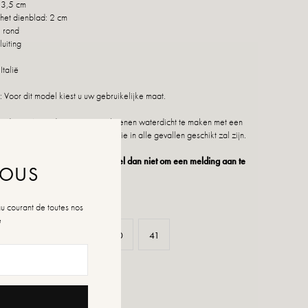
 3,5 cm
het dienblad: 2 cm
 rond
sluiting
Italië
 Voor dit model kiest u uw gebruikelijke maat.
dvies: Wij raden u aan uw schoenen waterdicht te maken met een
duct of een multimateriaalspray die in alle gevallen geschikt zal zijn.
 niet meer beschikbaar is, aarzel dan niet om een melding aan te
NOUS
au courant de toutes nos
é
37
38
39
40
41
n de maten
rraad