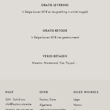
GRATIS LEVERING
In Belgie boven 60 € en terugtrekking in winkel mogelijk
GRATIS RETOUR
In Belgie boven 60 € niet geretourneerd
VEILIG BETALEN
Maestro, Mastercard, Visa, Paypal, ...
HULP
OVER
ONZE WINKELS
SAV : Schrijf ons
Factory Store
Liège
info@factory-store.be
Algemene
Namur
Levering, terugsturen en
verkoopvoorwaarden