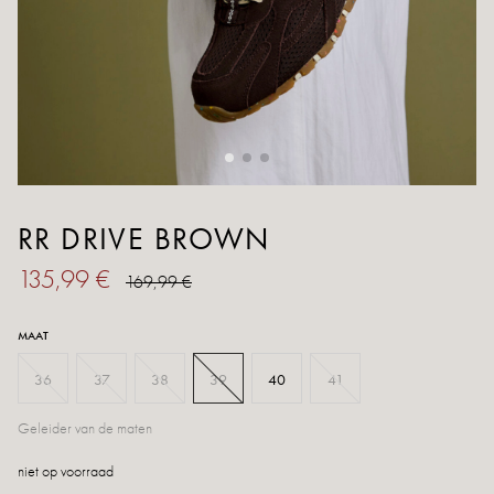
RR DRIVE BROWN
135,99 €
169,99 €
MAAT
36
37
38
39
40
41
Geleider van de maten
niet op voorraad