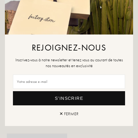
DIT VIND JE MISSCHIEN OOK LEUK
REJOIGNEZ-NOUS
Inscrivez-vous à notre newsletter et tenez vous au courant de toutes
nos nouveautés en exclusivité
S'INSCRIRE
✕ FERMER
RR Woestijnwit
RR Wit Bruin
135,99 €
135,99 €
169,99 €
169,99 €