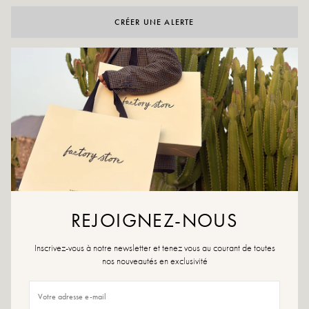
CRÉER UNE ALERTE
AAN WENSLIJST TOEVOEGEN
De NB Run Metal is een vernieuwende hardloopstijl met een
ultramoderne metallic afwerking. Het dynamische design en de
dempende zool combineren comfort en stijl, perfect voor een
zelfverzekerde, sportief-chique look.
Kleuren: beige, zilver
Buitenmateriaal: textiel, rubber
Binnenzool: textiel
Buitenzool: rubber
Voering: rubber
REJOIGNEZ-NOUS
Hakhoogte: 4 cm
Hoogte van de schaal: 2 cm
Inscrivez-vous à notre newsletter et tenez vous au courant de toutes
Schoenpunt: rond
nos nouveautés en exclusivité
Sluiting: vetersluiting
Maatadvies: Dit model valt klein. Zit u tussen twee maten in? Kies dan een
maat groter dan uw gebruikelijke maat.