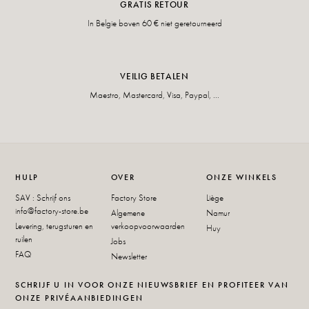
GRATIS RETOUR
In Belgie boven 60 € niet geretourneerd
VEILIG BETALEN
Maestro, Mastercard, Visa, Paypal, ...
HULP
OVER
ONZE WINKELS
SAV : Schrijf ons
Factory Store
Liège
info@factory-store.be
Algemene
Namur
Levering, terugsturen en
verkoopvoorwaarden
Huy
ruilen
Jobs
FAQ
Newsletter
SCHRIJF U IN VOOR ONZE NIEUWSBRIEF EN PROFITEER VAN
ONZE PRIVÉAANBIEDINGEN