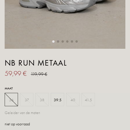
NB RUN METAAL
59,99 €
119,99 €
MAAT
36
37
38
39.5
40
41.5
Geleider van de maten
niet op voorraad