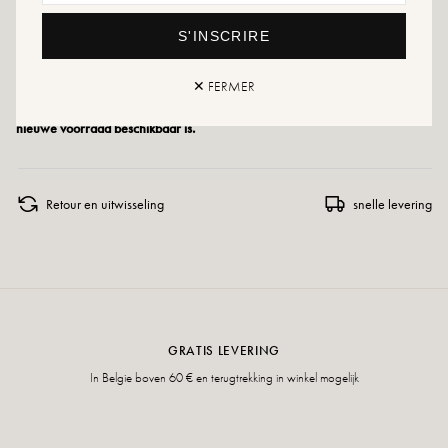
Maatadvies: Kies voor dit model uw gebruikelijke maat.
S'INSCRIRE
✕ FERMER
Als uw maat niet meer beschikbaar is, aarzel dan niet om een melding te
maken of bezoek onze verschillende verkooppunten waar regelmatig
nieuwe voorraad beschikbaar is.
Retour en uitwisseling
snelle levering
GRATIS LEVERING
In Belgie boven 60 € en terugtrekking in winkel mogelijk