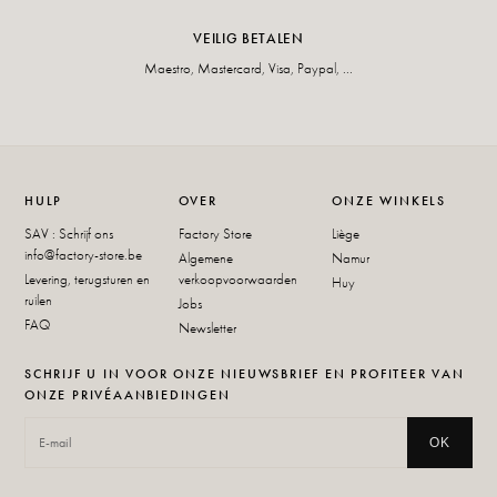
VEILIG BETALEN
Maestro, Mastercard, Visa, Paypal, ...
HULP
OVER
ONZE WINKELS
SAV : Schrijf ons
Factory Store
Liège
info@factory-store.be
Algemene
Namur
Levering, terugsturen en
verkoopvoorwaarden
Huy
ruilen
Jobs
FAQ
Newsletter
SCHRIJF U IN VOOR ONZE NIEUWSBRIEF EN PROFITEER VAN
ONZE PRIVÉAANBIEDINGEN
OK