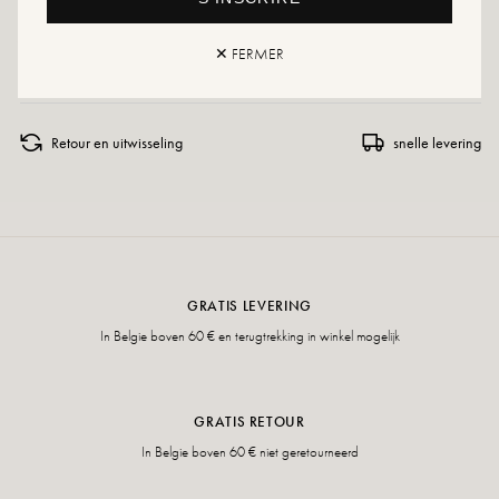
Als uw maat niet meer beschikbaar is, aarzel dan niet om een melding aan
✕ FERMER
te maken!
Retour en uitwisseling
snelle levering
GRATIS LEVERING
In Belgie boven 60 € en terugtrekking in winkel mogelijk
GRATIS RETOUR
In Belgie boven 60 € niet geretourneerd