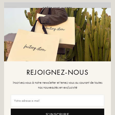
CRÉER UNE ALERTE
AAN WENSLIJST TOEVOEGEN
Mollica staat synoniem voor trendy mocassins.
Zwarte kleur
Materiaal buitenkant: leer
Binnenzool: leer
Buitenzool: synthetisch materiaal
Hakhoogte: 4 cm
Hoogte van het dienblad: 2,5 cm
REJOIGNEZ-NOUS
Schoenteen: rond
Sluiting: om aan te trekken
Inscrivez-vous à notre newsletter et tenez vous au courant de toutes
nos nouveautés en exclusivité
Maatadvies: Dit model valt normaal. Zit je tussen twee maten in, kies dan de
grotere maat.
Onderhoudsadvies: Wij raden u aan uw schoenen waterdicht te maken met
een speciaal product of een multimateriaalspray die in alle gevallen geschikt
zal zijn.
S'INSCRIRE