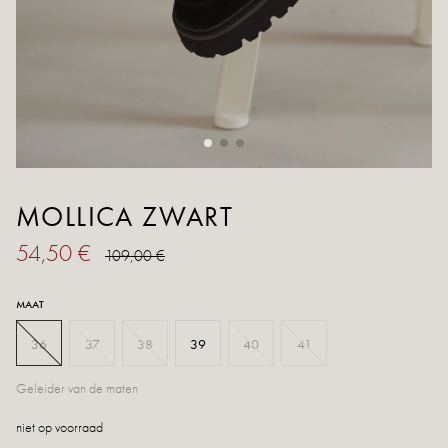
MOLLICA ZWART
54,50 €
109,00 €
MAAT
36
37
38
39
40
41
Geleider van de maten
niet op voorraad