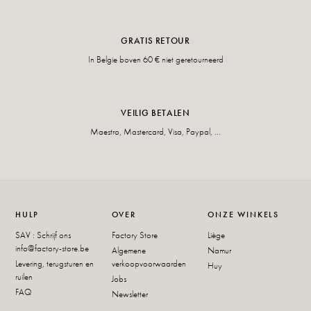
GRATIS RETOUR
In Belgie boven 60 € niet geretourneerd
VEILIG BETALEN
Maestro, Mastercard, Visa, Paypal, ...
HULP
OVER
ONZE WINKELS
SAV : Schrijf ons
Factory Store
Liège
info@factory-store.be
Algemene
Namur
Levering, terugsturen en
verkoopvoorwaarden
Huy
ruilen
Jobs
FAQ
Newsletter