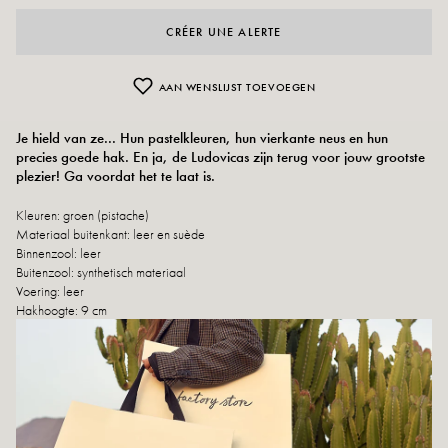
CRÉER UNE ALERTE
AAN WENSLIJST TOEVOEGEN
Je hield van ze... Hun pastelkleuren, hun vierkante neus en hun
precies goede hak. En ja, de Ludovicas zijn terug voor jouw grootste
plezier! Ga voordat het te laat is.
Kleuren: groen (pistache)
Materiaal buitenkant: leer en suède
Binnenzool: leer
Buitenzool: synthetisch materiaal
Voering: leer
Hakhoogte: 9 cm
Hoogte van het dienblad: 2 cm
Neus van de schoen: vierkant
Sluiting: riempje
Gemaakt in Italië
Maatadvies: Voor dit model kiest u uw gebruikelijke maat. Zit je tussen twee