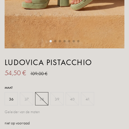
LUDOVICA PISTACCHIO
54,50 €
109,00 €
MAAT
36
37
38
39
40
41
Geleider van de maten
niet op voorraad