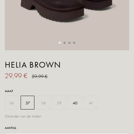
HELIA BROWN
29,99 €
59,99 €
MAAT
36
37
38
39
40
41
Geleider van de maten
AANTAL