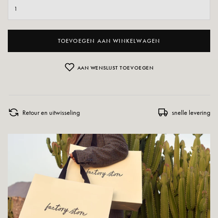
TOEVOEGEN AAN WINKELWAGEN
AAN WENSLIJST TOEVOEGEN
Retour en uitwisseling
snelle levering
DIT VIND JE MISSCHIEN OOK LEUK