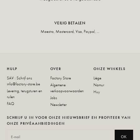
VEILIG BETALEN
Maestro, Mastercard, Visa, Paypal, ...
HULP
OVER
ONZE WINKELS
SAV : Schrijf ons
Factory Store
Liège
info@factory-store.be
Algemene
Namur
Levering, terugsturen en
verkoopvoorwaarden
Huy
ruilen
Jobs
FAQ
Newsletter
SCHRIJF U IN VOOR ONZE NIEUWSBRIEF EN PROFITEER VAN
ONZE PRIVÉAANBIEDINGEN
OK