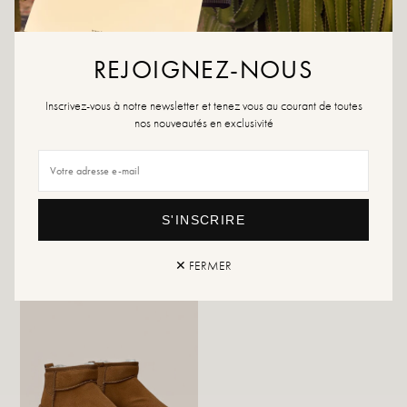
REJOIGNEZ-NOUS
Inscrivez-vous à notre newsletter et tenez vous au courant de toutes
nos nouveautés en exclusivité
Moyana kameel
Mojana Zwart
39,99 €
19,99 €
39,99 €
S'INSCRIRE
✕ FERMER