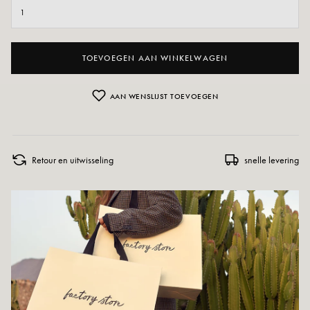
TOEVOEGEN AAN WINKELWAGEN
AAN WENSLIJST TOEVOEGEN
Retour en uitwisseling
snelle levering
DIT VIND JE MISSCHIEN OOK LEUK