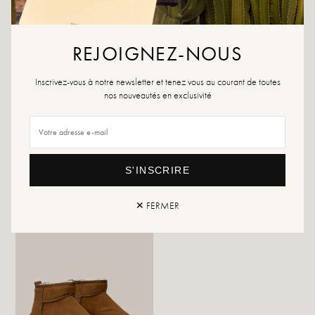
REJOIGNEZ-NOUS
Inscrivez-vous à notre newsletter et tenez vous au courant de toutes
nos nouveautés en exclusivité
Moyana kameel
Mojana Zwart
39,99 €
19,99 €
39,99 €
S'INSCRIRE
✕ FERMER