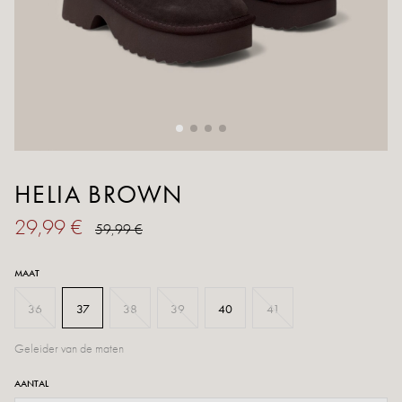
HELIA BROWN
29,99 €
59,99 €
MAAT
36
37
38
39
40
41
Geleider van de maten
AANTAL