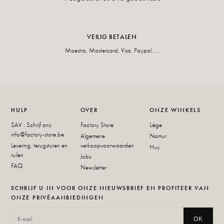
VEILIG BETALEN
Maestro, Mastercard, Visa, Paypal, ...
HULP
OVER
ONZE WINKELS
SAV : Schrijf ons
Factory Store
Liège
info@factory-store.be
Algemene
Namur
Levering, terugsturen en
verkoopvoorwaarden
Huy
ruilen
Jobs
FAQ
Newsletter
SCHRIJF U IN VOOR ONZE NIEUWSBRIEF EN PROFITEER VAN
ONZE PRIVÉAANBIEDINGEN
OK