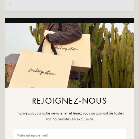
TOEVOEGEN AAN WINKELWAGEN
AAN WENSLIJST TOEVOEGEN
Laarzen in westernstijl in herfstkleuren!
Kleur bruin
Buitenmateriaal: leer
Binnenzool: leer
Buitenzool: leer
Voering: leer
REJOIGNEZ-NOUS
Hakhoogte: 7,5 cm
Platformhoogte: 0,5 cm
Teen van de schoen: puntig
Inscrivez-vous à notre newsletter et tenez vous au courant de toutes
Sluiting: rits
nos nouveautés en exclusivité
Maatadvies: Kies voor dit model je gebruikelijke maat. Zit je tussen twee
maten in, kies dan de maat hierboven.