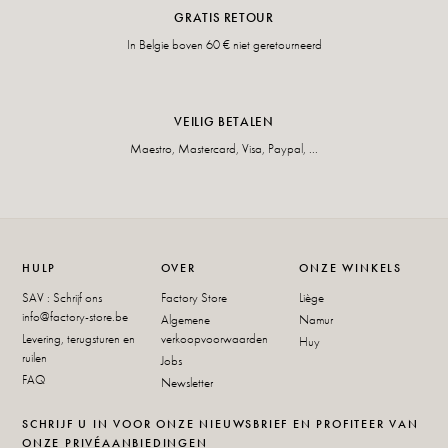
GRATIS RETOUR
In Belgie boven 60 € niet geretourneerd
VEILIG BETALEN
Maestro, Mastercard, Visa, Paypal, ...
HULP
OVER
ONZE WINKELS
SAV : Schrijf ons
Factory Store
Liège
info@factory-store.be
Algemene
Namur
Levering, terugsturen en
verkoopvoorwaarden
Huy
ruilen
Jobs
FAQ
Newsletter
SCHRIJF U IN VOOR ONZE NIEUWSBRIEF EN PROFITEER VAN
ONZE PRIVÉAANBIEDINGEN