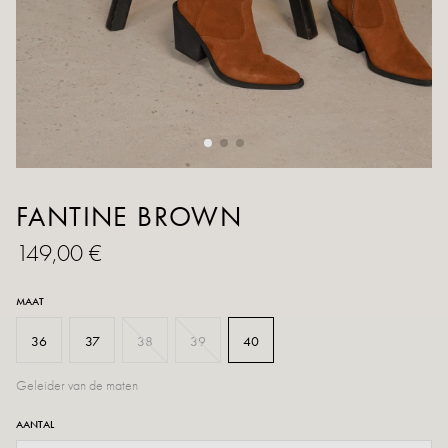
FANTINE BROWN
149,00 €
MAAT
36
37
38
39
40
Geleider van de maten
AANTAL