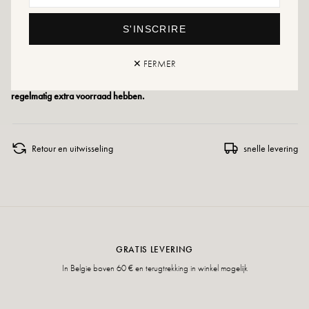
Onderhoudsadvies: We raden je aan om je schoenen waterdicht te maken met
S'INSCRIRE
een gespecialiseerd product of een multi-materiaal spray die in alle gevallen
geschikt is.
✕ FERMER
Als uw maat niet meer beschikbaar is, aarzel dan niet om een
waarschuwing te maken of bezoek onze verschillende verkooppunten die
regelmatig extra voorraad hebben.
Retour en uitwisseling
snelle levering
GRATIS LEVERING
In Belgie boven 60 € en terugtrekking in winkel mogelijk