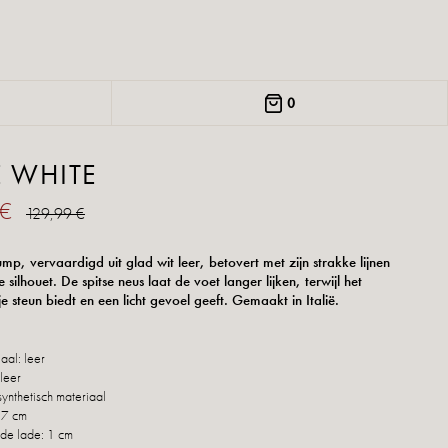
0
E WHITE
 €
129,99 €
ump, vervaardigd uit glad wit leer, betovert met zijn strakke lijnen
 silhouet. De spitse neus laat de voet langer lijken, terwijl het
e steun biedt en een licht gevoel geeft. Gemaakt in Italië.
aal: leer
leer
synthetisch materiaal
 7 cm
de lade: 1 cm