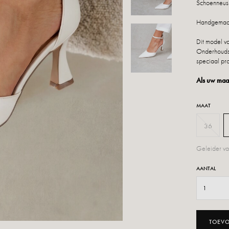
Schoenneus:
Handgemaakt
Dit model va
Onderhoudsi
speciaal pro
Als uw maat
MAAT
36
Geleider va
AANTAL
TOEV