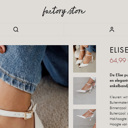
ELIS
64,99
De Elise p
en elegante
enkelbandj
Kleuren: wit
Buitenmateri
Binnenzool: 
Buitenzool: 
Hakhoogte:
Hoogte van 