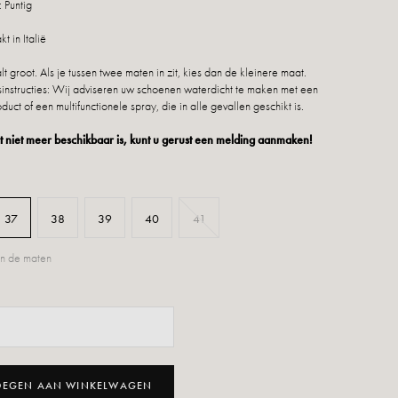
 Puntig
 in Italië
lt groot. Als je tussen twee maten in zit, kies dan de kleinere maat.
nstructies: Wij adviseren uw schoenen waterdicht te maken met een
duct of een multifunctionele spray, die in alle gevallen geschikt is.
 niet meer beschikbaar is, kunt u gerust een melding aanmaken!
37
38
39
40
41
n de maten
OEGEN AAN WINKELWAGEN