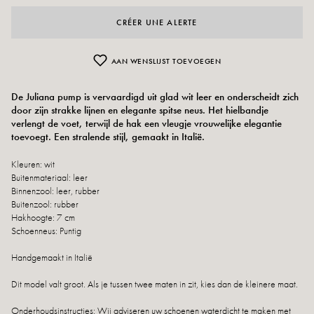
CRÉER UNE ALERTE
AAN WENSLIJST TOEVOEGEN
De Juliana pump is vervaardigd uit glad wit leer en onderscheidt zich
door zijn strakke lijnen en elegante spitse neus. Het hielbandje
verlengt de voet, terwijl de hak een vleugje vrouwelijke elegantie
toevoegt. Een stralende stijl, gemaakt in Italië.
Kleuren: wit
Buitenmateriaal: leer
Binnenzool: leer, rubber
Buitenzool: rubber
Hakhoogte: 7 cm
Schoenneus: Puntig
Handgemaakt in Italië
Dit model valt groot. Als je tussen twee maten in zit, kies dan de kleinere maat.
Onderhoudsinstructies: Wij adviseren uw schoenen waterdicht te maken met