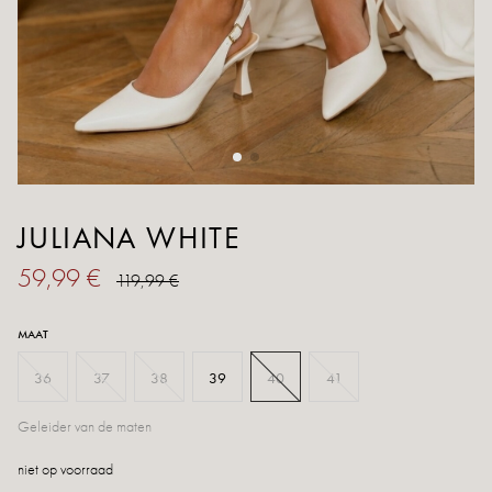
JULIANA WHITE
59,99 €
119,99 €
MAAT
36
37
38
39
40
41
Geleider van de maten
niet op voorraad