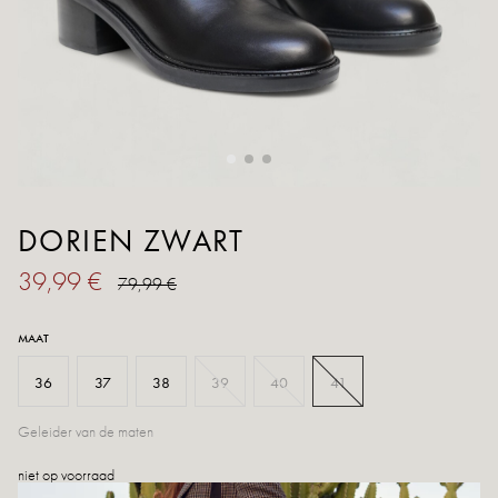
DORIEN ZWART
39,99 €
79,99 €
MAAT
36
37
38
39
40
41
Geleider van de maten
niet op voorraad