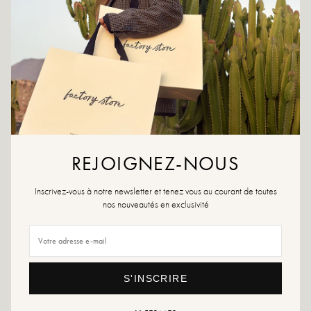
CRÉER UNE ALERTE
AAN WENSLIJST TOEVOEGEN
Kleuren: zwart
Materiaal buitenkant: kunstleer
Binnenzool: textiel
Buitenzool: Sbs
REJOIGNEZ-NOUS
Hakhoogte: 3 cm
Hoogte van het dienblad: 1 cm
Inscrivez-vous à notre newsletter et tenez vous au courant de toutes
Neus van de schoen: Rond
nos nouveautés en exclusivité
Onderhoudsadvies: Wij raden u aan uw schoenen waterdicht te maken met
een speciaal product of een multimateriaalspray die in alle gevallen geschikt
zal zijn.
Als uw maat niet meer beschikbaar is, aarzel dan niet om een melding aan
S'INSCRIRE
te maken