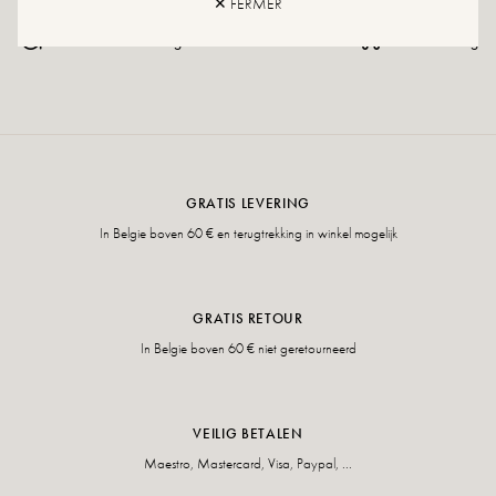
✕ FERMER
Retour en uitwisseling
snelle levering
GRATIS LEVERING
In Belgie boven 60 € en terugtrekking in winkel mogelijk
GRATIS RETOUR
In Belgie boven 60 € niet geretourneerd
VEILIG BETALEN
Maestro, Mastercard, Visa, Paypal, ...