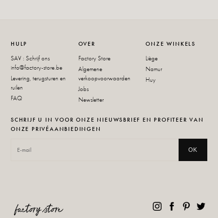
HULP
OVER
ONZE WINKELS
SAV : Schrijf ons
Factory Store
Liège
info@factory-store.be
Algemene
Namur
Levering, terugsturen en
verkoopvoorwaarden
Huy
ruilen
Jobs
FAQ
Newsletter
SCHRIJF U IN VOOR ONZE NIEUWSBRIEF EN PROFITEER VAN
ONZE PRIVÉAANBIEDINGEN
OK