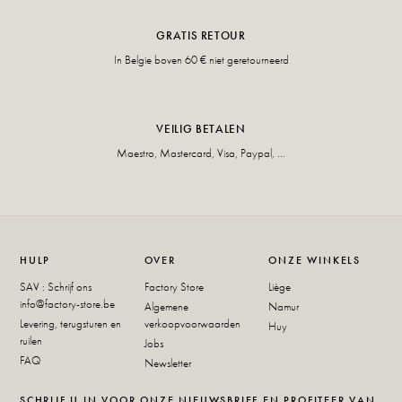
GRATIS RETOUR
In Belgie boven 60 € niet geretourneerd
VEILIG BETALEN
Maestro, Mastercard, Visa, Paypal, ...
HULP
OVER
ONZE WINKELS
SAV : Schrijf ons
Factory Store
Liège
info@factory-store.be
Algemene
Namur
Levering, terugsturen en
verkoopvoorwaarden
Huy
ruilen
Jobs
FAQ
Newsletter
SCHRIJF U IN VOOR ONZE NIEUWSBRIEF EN PROFITEER VAN