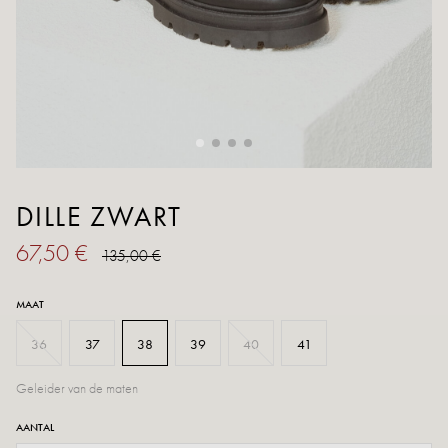
DILLE ZWART
67,50 €
135,00 €
MAAT
36
37
38
39
40
41
Geleider van de maten
AANTAL