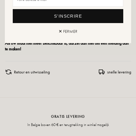
Maatadvies: Voor dit model kiest u uw gebruikelijke maat.
S'INSCRIRE
Onderhoudsadvies: Wij raden u aan uw schoenen waterdicht te maken met
een speciaal product of een multimateriaalspray die in alle gevallen geschikt
✕ FERMER
zal zijn.
Als uw maat niet meer beschikbaar is, aarzel dan niet om een melding aan
te maken!
Retour en uitwisseling
snelle levering
GRATIS LEVERING
In Belgie boven 60 € en terugtrekking in winkel mogelijk