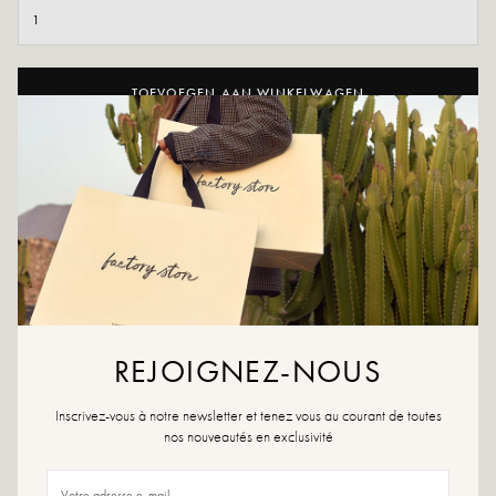
TOEVOEGEN AAN WINKELWAGEN
AAN WENSLIJST TOEVOEGEN
Voeg een vleugje karakter toe aan je stijl met onze Dille-enkellaarzen
versierd met twee gespen. Hun moderne en gedurfde ontwerp zorgt
voor een elegant contrast tussen chic en attitude, perfect om je outfits
met een vleugje stijl te verfraaien.
Kleuren: zwart
Materiaal buitenkant: leer
Binnenzool: leer
REJOIGNEZ-NOUS
Buitenzool: synthetisch materiaal
Hakhoogte: 3,5 cm
Inscrivez-vous à notre newsletter et tenez vous au courant de toutes
Hoogte van het dienblad: 2,5 cm
nos nouveautés en exclusivité
Neus van de schoen: Rond
Gemaakt in Italië