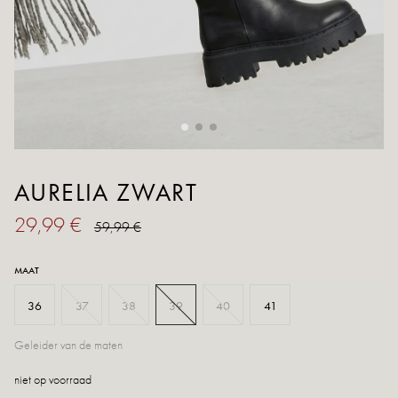
AURELIA ZWART
29,99 €
59,99 €
MAAT
36
37
38
39
40
41
Geleider van de maten
niet op voorraad