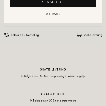
S'INSCRIRE
alle gevallen.
Als uw maat niet meer beschikbaar is, aarzel dan niet om een melding te
✕ FERMER
maken!
Retour en uitwisseling
snelle levering
GRATIS LEVERING
In Belgie boven 60 € en terugtrekking in winkel mogelijk
GRATIS RETOUR
In Belgie boven 60 € niet geretourneerd