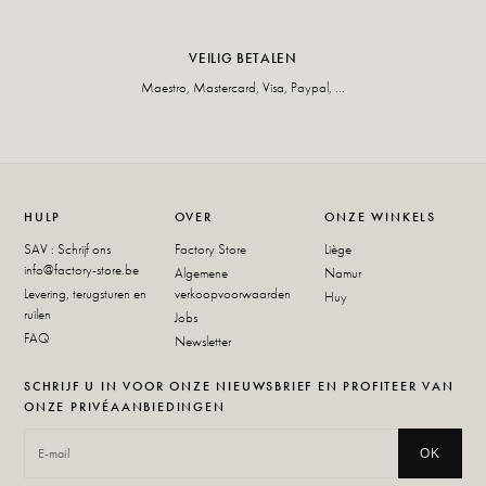
VEILIG BETALEN
Maestro, Mastercard, Visa, Paypal, ...
HULP
OVER
ONZE WINKELS
SAV : Schrijf ons
Factory Store
Liège
info@factory-store.be
Algemene
Namur
Levering, terugsturen en
verkoopvoorwaarden
Huy
ruilen
Jobs
FAQ
Newsletter
SCHRIJF U IN VOOR ONZE NIEUWSBRIEF EN PROFITEER VAN
ONZE PRIVÉAANBIEDINGEN
OK