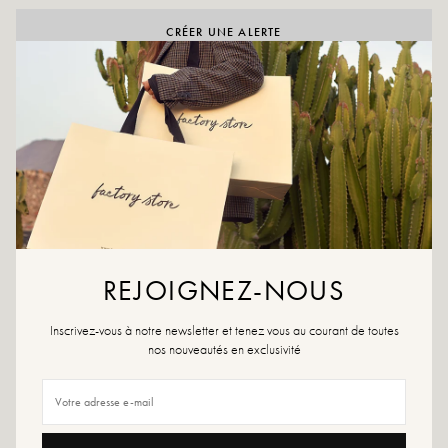
CRÉER UNE ALERTE
AAN WENSLIJST TOEVOEGEN
Zwarte hoge laars van imitatieleer met een dikke noppenzool die
comfort en stijl combineert. Een gedurfde stijl die gemakkelijk te
combineren is met je herfst-winteroutfits.
Kleuren: Zwart
Buitenmateriaal: synthetisch
Binnenzool: textiel
Buitenzool: synthetisch
REJOIGNEZ-NOUS
Hakhoogte: 4,5 cm
Hoogte van de schaal: 3 cm
Kuitomtrek (bij maat 38): 38 cm
Inscrivez-vous à notre newsletter et tenez vous au courant de toutes
nos nouveautés en exclusivité
Schoenpunt: Rond
Sluiting: Ritssluiting
Onderhoudsinstructies: Wij adviseren om uw schoenen waterdicht te maken
met een speciaal product of een spray voor meerdere materialen. Dat werkt in