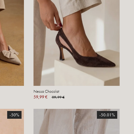
Nessa Chocolat
59,99 €
119,99 €
-50%
-50.01%