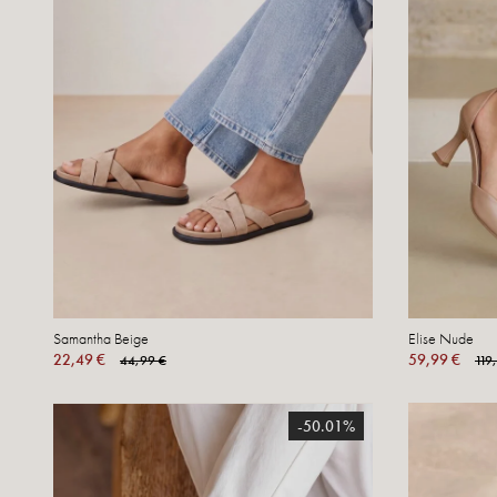
Samantha Beige
Elise Nude
22,49 €
59,99 €
44,99 €
119
-50.01%