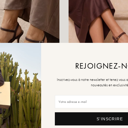
REJOIGNEZ-
Inscrivez-vous à notre newsletter et tenez vous 
nouveautés en exclusivit
at
Lolly Brown
54,99 €
,99 €
109,99 €
S'INSCRIRE
-50.01%