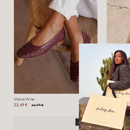
Marza Wine
Genna Chocol
22,49 €
69,99 €
44,99 €
139
-50.01%