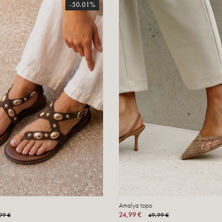
-50.01%
Amalya topo
24,99 €
99 €
49,99 €