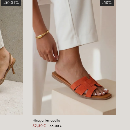
-50.01%
-50%
Hinaya Terracotta
32,50 €
65,00 €