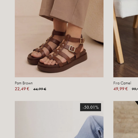
Pam Brown
Fira Camel
22,49 €
49,99 €
44,99 €
99,
-50.01%