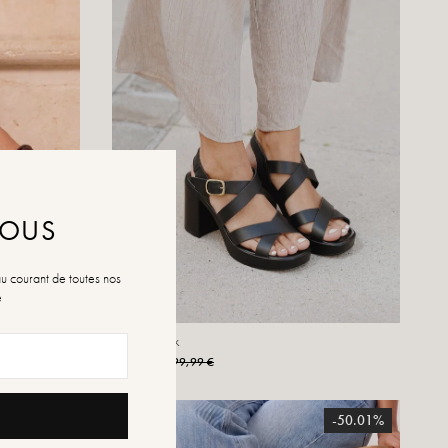
NOUS
au courant de toutes nos
é
Gianni black
49,99 €
99,99 €
-50.01%
-50.01%