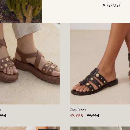
✕ FERMER
n
Clay Black
49,99 €
99 €
99,99 €