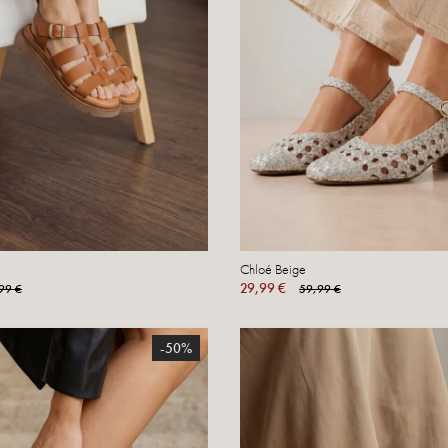
Chloé Beige
29,99 €
99 €
59,99 €
-50%