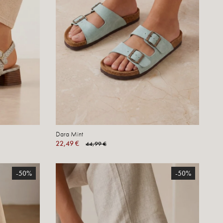
Dara Mint
22,49 €
44,99 €
-50%
-50%