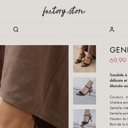
GEN
69,99
Sandale à 
délicate e
élancée au
Couleurs : c
Matière ext
Semelle inté
Semelle exté
Hauteur du 
Bout de la c