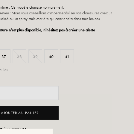
inture : Ce modèle chausse normalement.
retien : Nous vous conseillons d'imperméabiliser vos chaussures avec un
ialisé ou un spray multi-matière qui conviendra dans tous les cas.
nture n'est plus disponible, n'hésitez pas à créer une alerte
37
38
39
40
41
illes
AJOUTER AU PANIER
R À LA WISHLIST