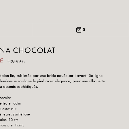
0
NA CHOCOLAT
 €
139,99 €
talon fin, sublimée par une bride nouée sur l’avant. Sa ligne
t lumineuse souligne le pied avec élégance, pour une silhouette
x accents sophistiqués.
hocolat
érieure : daim
rieure: cuir
rieure : synthétique
talon: 10 cm
haussure : Pointu