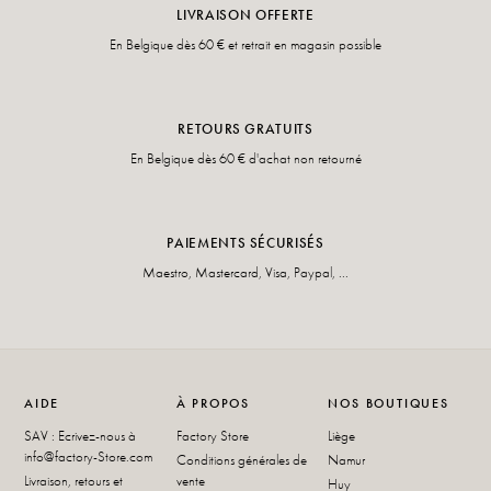
LIVRAISON OFFERTE
En Belgique dès 60 € et retrait en magasin possible
RETOURS GRATUITS
En Belgique dès 60 € d'achat non retourné
PAIEMENTS SÉCURISÉS
Maestro, Mastercard, Visa, Paypal, ...
AIDE
À PROPOS
NOS BOUTIQUES
SAV : Ecrivez-nous à
Factory Store
Liège
info@factory-Store.com
Conditions générales de
Namur
Livraison, retours et
vente
Huy