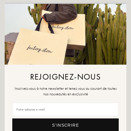
CRÉER UNE ALERTE
AJOUTER À LA WISHLIST
Jouez la carte de l'originalité avec Laurel ! On note son confortable
talon carré de 6,5 cm qui la rend des plus faciles à porter.
Couleurs : Rouge
Matière extérieure :
Cuir
Semelle intérieure : cuir
REJOIGNEZ-NOUS
Semelle extérieure : matière synthétique
Doublure : cuir
Inscrivez-vous à notre newsletter et tenez vous au courant de toutes
Hauteur du talon : 6,5 cm
nos nouveautés en exclusivité
Bout de la chaussure : carré
Conseils pointure : Si vous êtes entre deux pointures, choisissez la pointure au-
dessus. Sinon, choisissez votre pointure habituelle.
Conseils entretien : Nous vous conseillons d'imperméabiliser vos chaussures
S'INSCRIRE
avec un produit spécialisé ou un spray multi-matière qui conviendra dans tous