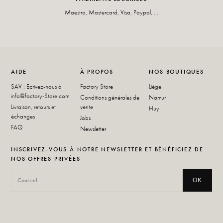
Maestro, Mastercard, Visa, Paypal, ...
AIDE
À PROPOS
NOS BOUTIQUES
SAV : Ecrivez-nous à
Factory Store
Liège
info@factory-Store.com
Conditions générales de
Namur
Livraison, retours et
vente
Huy
échanges
Jobs
FAQ
Newsletter
INSCRIVEZ-VOUS À NOTRE NEWSLETTER ET BÉNÉFICIEZ DE
NOS OFFRES PRIVÉES
OK