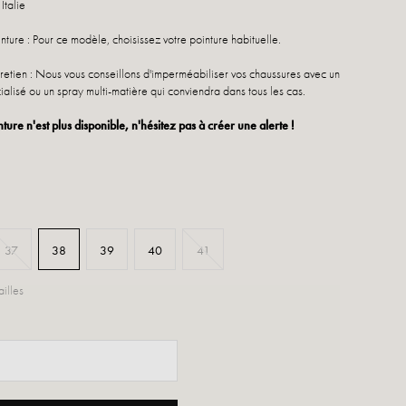
Italie
nture : Pour ce modèle, choisissez votre pointure habituelle.
retien : Nous vous conseillons d'imperméabiliser vos chaussures avec un
ialisé ou un spray multi-matière qui conviendra dans tous les cas.
nture n'est plus disponible, n'hésitez pas à créer une alerte !
37
38
39
40
41
illes