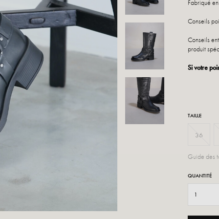
Fabriqué en 
Conseils poi
Conseils ent
produit spéc
Si votre poi
TAILLE
36
Guide des ta
QUANTITÉ