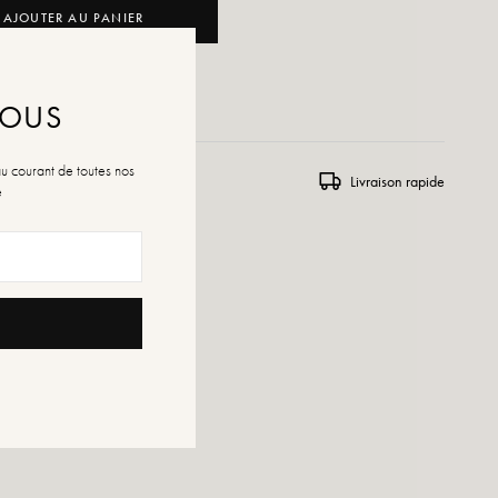
AJOUTER AU PANIER
R À LA WISHLIST
NOUS
au courant de toutes nos
rs et échanges
Livraison rapide
é