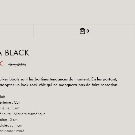
0
A BLACK
 €
139,00 €
biker boots sont les bottines tendances du moment. En les portant,
 adopter un look rock chic qui ne manquera pas de faire sensation.
Noir
rieure : Cuir
rieure : Cuir
érieure : Matière synthétique
alon : 5 cm
plateau : 1 cm
haussure : carré