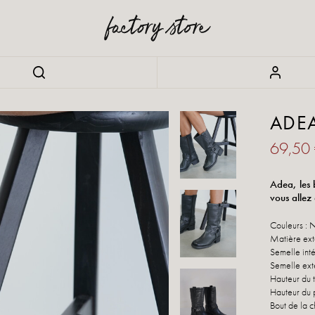
ADE
69,50
Adea, les 
vous allez
Couleurs : 
Matière exté
Semelle inté
Semelle ext
Hauteur du t
Hauteur du 
Bout de la c