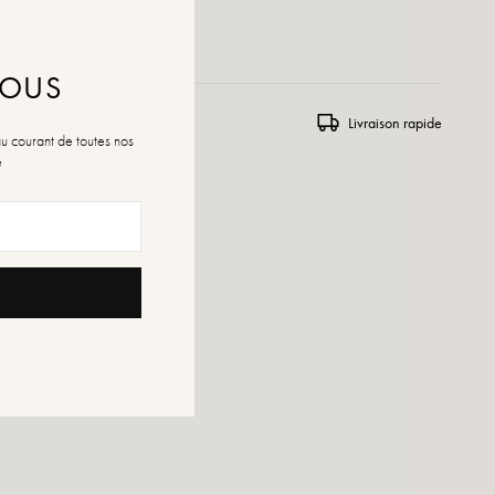
R À LA WISHLIST
NOUS
rs et échanges
Livraison rapide
au courant de toutes nos
é