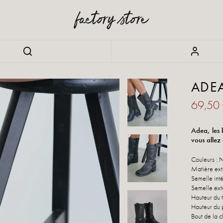
ADE
69,50
Adea, les 
vous allez
Couleurs : 
Matière exté
Semelle inté
Semelle ext
Hauteur du t
Hauteur du 
Bout de la c