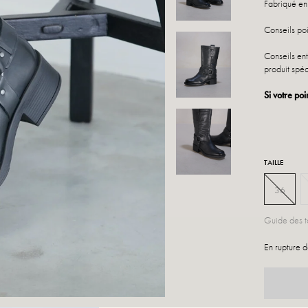
Fabriqué en 
Conseils poi
Conseils ent
produit spéc
Si votre poi
TAILLE
36
Guide des ta
En rupture d