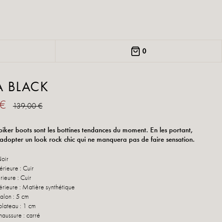
0
A BLACK
 €
139,00 €
biker boots sont les bottines tendances du moment. En les portant,
 adopter un look rock chic qui ne manquera pas de faire sensation.
Noir
rieure : Cuir
rieure : Cuir
érieure : Matière synthétique
alon : 5 cm
plateau : 1 cm
haussure : carré