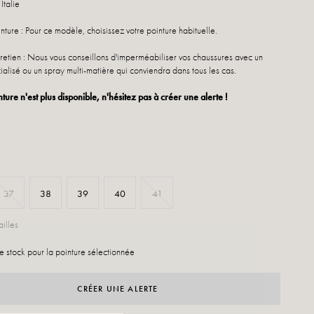
Italie
nture : Pour ce modèle, choisissez votre pointure habituelle.
retien : Nous vous conseillons d'imperméabiliser vos chaussures avec un
ialisé ou un spray multi-matière qui conviendra dans tous les cas.
nture n'est plus disponible, n'hésitez pas à créer une alerte !
37
38
39
40
41
illes
e stock pour la pointure sélectionnée
CRÉER UNE ALERTE