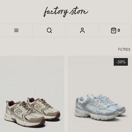
0
FILTRES
-50%