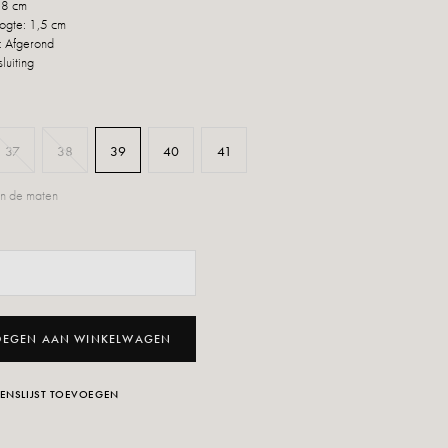
 8 cm
ogte: 1,5 cm
: Afgerond
sluiting
37
38
39
40
41
n de maten
OEGEN AAN WINKELWAGEN
ENSLIJST TOEVOEGEN