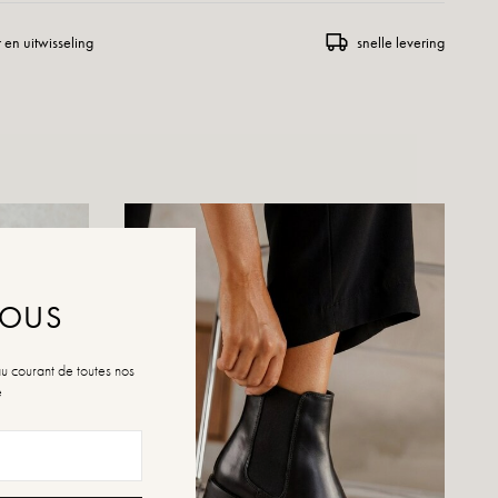
 en uitwisseling
snelle levering
NOUS
au courant de toutes nos
é