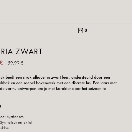
0
ORIA ZWART
 €
59,99 €
ack biedt een strak silhouet in zwart leer, ondersteund door een
lokhak en een soepel bovenwerk met een discrete lus. Een laars met
de vorm, ontworpen om je met karakter door het seizoen te
g
t
aal: synthetisch
Synthetisch en textiel
rubber