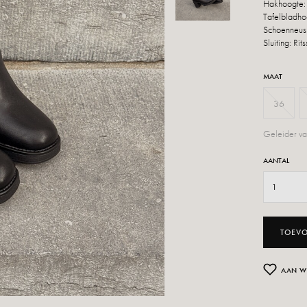
Hakhoogte:
Tafelbladho
Schoenneus
Sluiting: Rits
MAAT
36
Geleider va
AANTAL
TOEV
AAN W