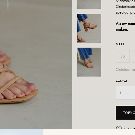
Maatadvies:
Onderhoudsa
speciaal pro
Als uw maat
maken.
MAAT
36
Geleider va
AANTAL
TOEV
AAN W