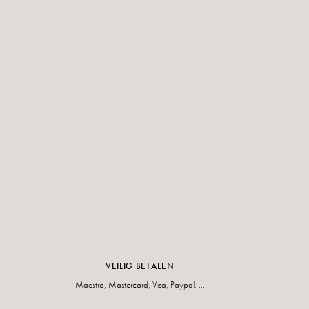
VEILIG BETALEN
Maestro, Mastercard, Visa, Paypal, ...