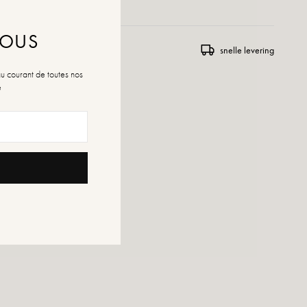
NOUS
 en uitwisseling
snelle levering
au courant de toutes nos
é