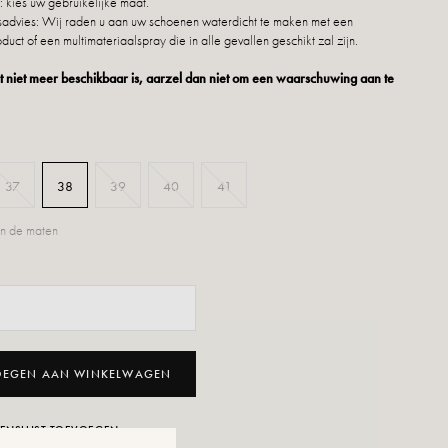
 kies uw gebruikelijke maat.
dvies: Wij raden u aan uw schoenen waterdicht te maken met een
duct of een multimateriaalspray die in alle gevallen geschikt zal zijn.
 niet meer beschikbaar is, aarzel dan niet om een waarschuwing aan te
37
38
39
40
41
n de maten
OEGEN AAN WINKELWAGEN
ENSLIJST TOEVOEGEN