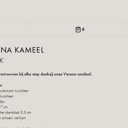
0
ENA KAMEEL
 €
ertrouwen bij elke stap dankzij onze Varena-sandaal.
el
itenkant: kunstleer
kunstleer
Sbs
 7 cm
het dienblad: 0,5 cm
 schoen: vierkant