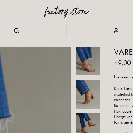
VAR
49,00
Loop met v
Kleur: kame
Materiaal bu
Binnenzool: 
Buitenzool: 
Hakhoogte:
Hoogte van 
Neus van de