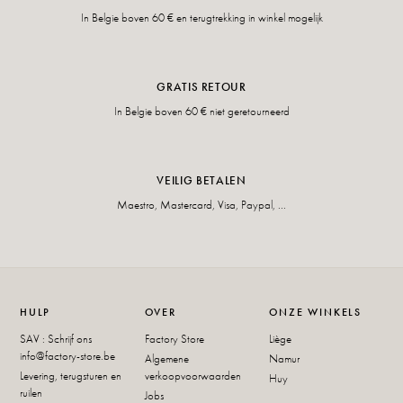
In Belgie boven 60 € en terugtrekking in winkel mogelijk
GRATIS RETOUR
In Belgie boven 60 € niet geretourneerd
VEILIG BETALEN
Maestro, Mastercard, Visa, Paypal, ...
HULP
OVER
ONZE WINKELS
SAV : Schrijf ons
Factory Store
Liège
info@factory-store.be
Algemene
Namur
Levering, terugsturen en
verkoopvoorwaarden
Huy
ruilen
Jobs