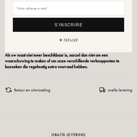
Maatadvies: Kies voor dit model je gebruikelijke maat. Zit je tussen twee
maten in, kies dan de grotere maat.
S'INSCRIRE
Onderhoudsadvies: We raden je aan om je schoenen waterdicht te maken met
een gespecialiseerd product of een spray voor meerdere materialen die in alle
gevallen geschikt is.
✕ FERMER
Als uw maat niet meer beschikbaar is, aarzel dan niet om een
waarschuwing te maken of om onze verschillende verkooppunten te
bezoeken die regelmatig extra voorraad hebben.
Retour en uitwisseling
snelle levering
GRATIS LEVERING