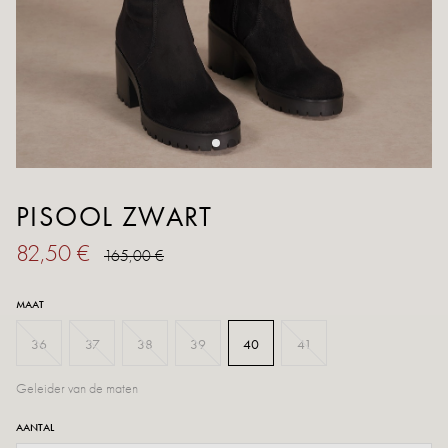
PISOOL ZWART
82,50 €
165,00 €
MAAT
36
37
38
39
40
41
Geleider van de maten
AANTAL