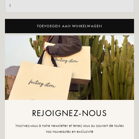
TOEVOEGEN AAN WINKELWAGEN
AAN WENSLIJST TOEVOEGEN
Half-dij, half-boot, dit is het ideale paar als je niet weet hoe je moet
kiezen tussen de twee!
Kleuren: zwart
Materiaal buitenkant: Textiel
Binnenzool: leer
Buitenzool: synthetisch materiaal
Voering: Textiel
Hakhoogte: 7 cm
REJOIGNEZ-NOUS
Hoogte bovenkant: 2 cm
Schoentip: rond
Sluiting: instapschoenen met ritssluiting
Inscrivez-vous à notre newsletter et tenez vous au courant de toutes
nos nouveautés en exclusivité
Ontworpen en gemaakt in Italië