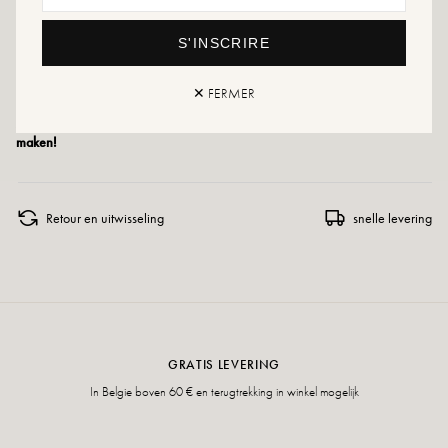
Maatadvies: Dit model valt normaal.
S'INSCRIRE
Onderhoudsadvies: Wij adviseren u om uw schoenen te impregneren met een
speciaal product of een spray voor meerdere materialen. Deze zijn in alle
gevallen geschikt.
✕ FERMER
Als uw maat niet meer beschikbaar is, aarzel dan niet om een melding te
maken!
Retour en uitwisseling
snelle levering
GRATIS LEVERING
In Belgie boven 60 € en terugtrekking in winkel mogelijk