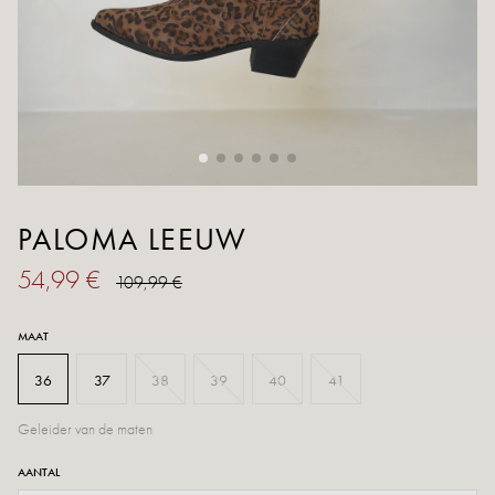
PALOMA LEEUW
54,99 €
109,99 €
MAAT
36
37
38
39
40
41
Geleider van de maten
AANTAL