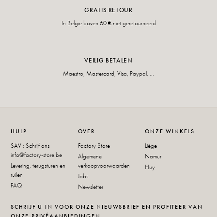
GRATIS RETOUR
In Belgie boven 60 € niet geretourneerd
VEILIG BETALEN
Maestro, Mastercard, Visa, Paypal, ...
HULP
OVER
ONZE WINKELS
SAV : Schrijf ons
Factory Store
Liège
info@factory-store.be
Algemene
Namur
Levering, terugsturen en
verkoopvoorwaarden
Huy
ruilen
Jobs
FAQ
Newsletter
SCHRIJF U IN VOOR ONZE NIEUWSBRIEF EN PROFITEER VAN
ONZE PRIVÉAANBIEDINGEN