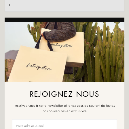
TOEVOEGEN AAN WINKELWAGEN
AAN WENSLIJST TOEVOEGEN
Val voor deze suède cowboylaarzen tot aan de enkel, met
luipaardmotief, een puntige neus en een kleine afgeschuinde hak.
Dankzij de gestikte details, het elastiek en het treklipje heeft u een
unieke stijl en kunt u de schoenen gemakkelijk aantrekken.
Kleuren: Multi, leo
Buitenmateriaal: Suède
REJOIGNEZ-NOUS
Binnenzool: Leer
Voering: Textiel
Buitenzool: Rubber
Inscrivez-vous à notre newsletter et tenez vous au courant de toutes
Hakhoogte: 5,5 cm
nos nouveautés en exclusivité
Hoogte van de schaal: 0,5 cm
Sluiting: Ritssluiting
Schoentip: Puntig