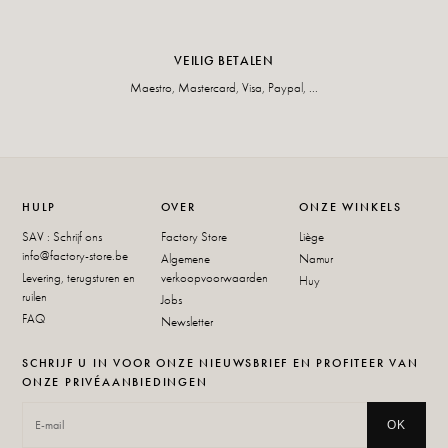
VEILIG BETALEN
Maestro, Mastercard, Visa, Paypal, ...
HULP
OVER
ONZE WINKELS
SAV : Schrijf ons
Factory Store
Liège
info@factory-store.be
Algemene
Namur
Levering, terugsturen en
verkoopvoorwaarden
Huy
ruilen
Jobs
FAQ
Newsletter
SCHRIJF U IN VOOR ONZE NIEUWSBRIEF EN PROFITEER VAN
ONZE PRIVÉAANBIEDINGEN
OK