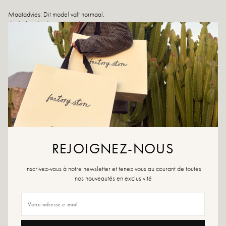
Maatadvies: Dit model valt normaal.
Onderhoudsadvies: Wij adviseren u om uw schoenen te impregneren met een
speciaal product of een spray voor meerdere materialen. Deze zijn in alle
gevallen geschikt.
Als uw maat niet meer beschikbaar is, aarzel dan niet om een melding te
maken
Retour en uitwisseling
snelle levering
REJOIGNEZ-NOUS
DIT VIND JE MISSCHIEN OOK LEUK
Inscrivez-vous à notre newsletter et tenez vous au courant de toutes
nos nouveautés en exclusivité