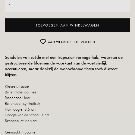
TOEVOEGEN AAN WINKELWAGEN
AAN WENSLIJST TOEVOEGEN
Sandalen van suède met een trapeziumvormige hak, waarvan de
gestructureerde bloemen de voorkant van de voet sierlijk
accentueren, maar dankzij de monochrome tinten toch discreet
blijven.
Kleuren:
Taupe
Buitenmateriaal: leer
Binnenzool: leer
Buitenzool: synthetisch
Hakhoogte: 8,5 cm
Hoogte van de schaal: 1 cm
Schoenpunt: vierkant
Gemaakt in Spanje