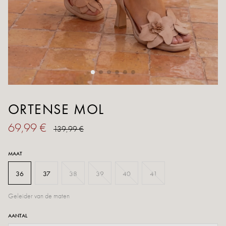
ORTENSE MOL
69,99 €
139,99 €
MAAT
36
37
38
39
40
41
Geleider van de maten
AANTAL