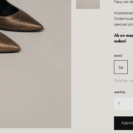
Neus van de
Maatadvies:
Onderhoudsa
speciaal pro
Als uw maat
maken!
MAAT
36
Geleider va
AANTAL
TOEV