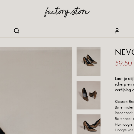
NEV
59,50
Laat je sti
scherp en 
verfijning 
Kleuren:
Br
Buitenmater
Binnenzool: 
Buitenzool: 
Hakhoogte:
Hoogte van 