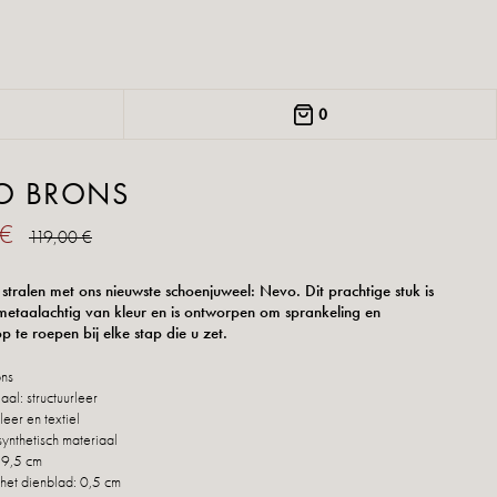
0
O BRONS
 €
119,00 €
jl stralen met ons nieuwste schoenjuweel: Nevo. Dit prachtige stuk is
metaalachtig van kleur en is ontworpen om sprankeling en
op te roepen bij elke stap die u zet.
ons
iaal:
structuurleer
leer en textiel
synthetisch materiaal
 9,5 cm
het dienblad: 0,5 cm