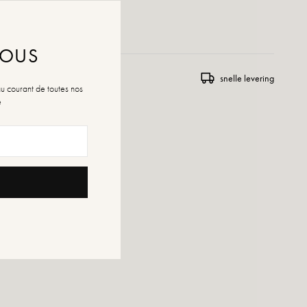
ENSLIJST TOEVOEGEN
NOUS
 en uitwisseling
snelle levering
au courant de toutes nos
é