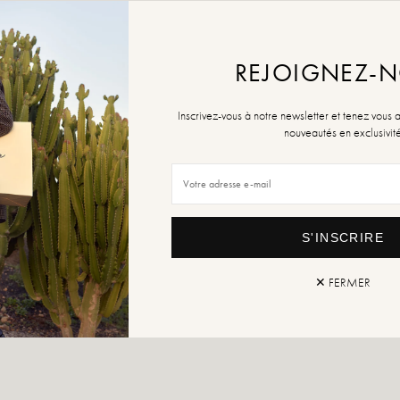
AAN W
REJOIGNEZ-
Retour
Inscrivez-vous à notre newsletter et tenez vous 
nouveautés en exclusivit
S'INSCRIRE
✕ FERMER