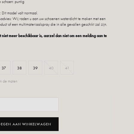
 schoen: puntig
 Dit model valt normaal.
dvies: Wij raden u aan uw schoenen waterdicht te maken met een
duct of een multimateriaalspray die in alle gevallen geschikt zal zijn.
 niet meer beschikbaar is, aarzel dan niet om een melding aan te
37
38
39
40
41
n de maten
OEGEN AAN WINKELWAGEN