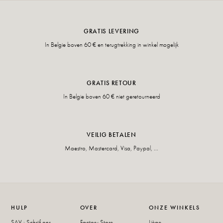
GRATIS LEVERING
In Belgie boven 60 € en terugtrekking in winkel mogelijk
GRATIS RETOUR
In Belgie boven 60 € niet geretourneerd
VEILIG BETALEN
Maestro, Mastercard, Visa, Paypal, ...
HULP
OVER
ONZE WINKELS
SAV : Schrijf ons
Factory Store
Liège