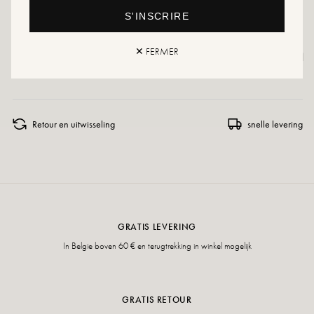
een gespecialiseerd product of een multi-materiaal spray die in alle gevallen
S'INSCRIRE
geschikt is.
Mocht uw maat niet meer beschikbaar zijn, maak dan gerust een alert aan
✕ FERMER
of bezoek onze verschillende verkooppunten die regelmatig extra voorraad
hebben.
Retour en uitwisseling
snelle levering
GRATIS LEVERING
In Belgie boven 60 € en terugtrekking in winkel mogelijk
GRATIS RETOUR