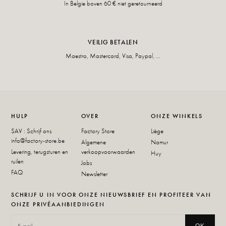
In Belgie boven 60 € niet geretourneerd
VEILIG BETALEN
Maestro, Mastercard, Visa, Paypal, ...
HULP
OVER
ONZE WINKELS
SAV : Schrijf ons
Factory Store
Liège
info@factory-store.be
Algemene
Namur
Levering, terugsturen en
verkoopvoorwaarden
Huy
ruilen
Jobs
FAQ
Newsletter
SCHRIJF U IN VOOR ONZE NIEUWSBRIEF EN PROFITEER VAN
ONZE PRIVÉAANBIEDINGEN
OK