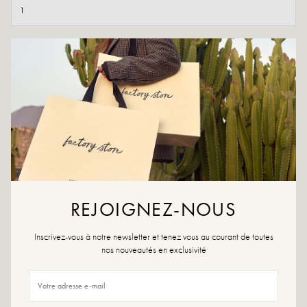
TOEVOEGEN AAN WINKELWAGEN
AAN WENSLIJST TOEVOEGEN
De ideale zomersandaal. Masha slaat je al neer!
Beige
Buitenmateriaal: textiel
Binnenzool: textiel
Buitenzool: synthetisch materiaal
REJOIGNEZ-NOUS
Voering: textiel
Hoogte dienblad: 1,5 cm
Teen van de schoen: rond
Inscrivez-vous à notre newsletter et tenez vous au courant de toutes
Sluiting: veters
nos nouveautés en exclusivité
Maatadvies: Voor dit model adviseren wij je je gebruikelijke maat te kiezen
Onderhoudsadvies: We raden je aan om je schoenen waterdicht te maken met