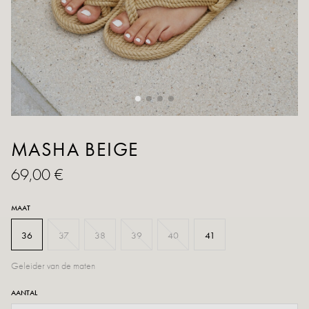
MASHA BEIGE
69,00 €
MAAT
36
37
38
39
40
41
Geleider van de maten
AANTAL